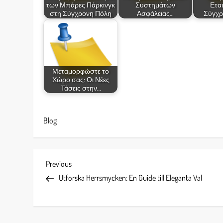
των Μπάρες Πάρκινγκ
Συστημάτων
Ετα
στη Σύγχρονη Πόλη
Ασφάλειας…
Σύγχρ
Μεταμορφώστε το
Χώρο σας: Οι Νέες
Τάσεις στην…
Blog
P
Previous
Previous
Post
Utforska Herrsmycken: En Guide till Eleganta Val
o
s