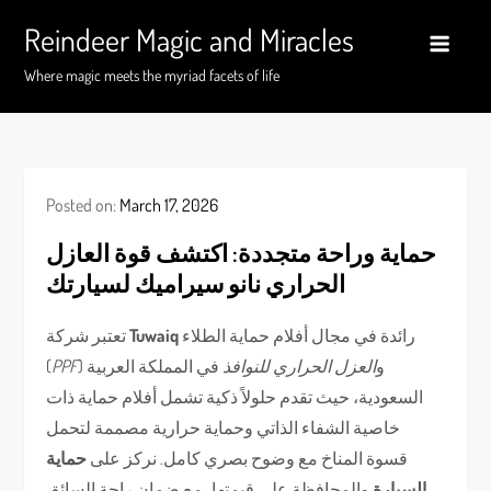
Skip
Reindeer Magic and Miracles
to
content
Where magic meets the myriad facets of life
Posted on:
March 17, 2026
حماية وراحة متجددة: اكتشف قوة العازل
الحراري نانو سيراميك لسيارتك
رائدة في مجال أفلام حماية الطلاء
Tuwaiq
تعتبر شركة
) و
العزل الحراري للنوافذ
في المملكة العربية
PPF
(
السعودية، حيث تقدم حلولاً ذكية تشمل أفلام حماية ذات
خاصية الشفاء الذاتي وحماية حرارية مصممة لتحمل
قسوة المناخ مع وضوح بصري كامل. نركز على
حماية
السيارة
والمحافظة على قيمتها، مع ضمان راحة السائق