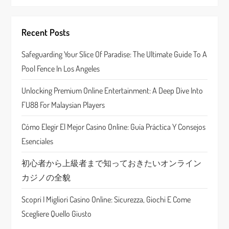
g
a
Recent Posts
t
Safeguarding Your Slice Of Paradise: The Ultimate Guide To A
i
Pool Fence In Los Angeles
o
Unlocking Premium Online Entertainment: A Deep Dive Into
FU88 For Malaysian Players
n
Cómo Elegir El Mejor Casino Online: Guía Práctica Y Consejos
Esenciales
初心者から上級者まで知っておきたいオンライン
カジノの全貌
Scopri I Migliori Casino Online: Sicurezza, Giochi E Come
Scegliere Quello Giusto