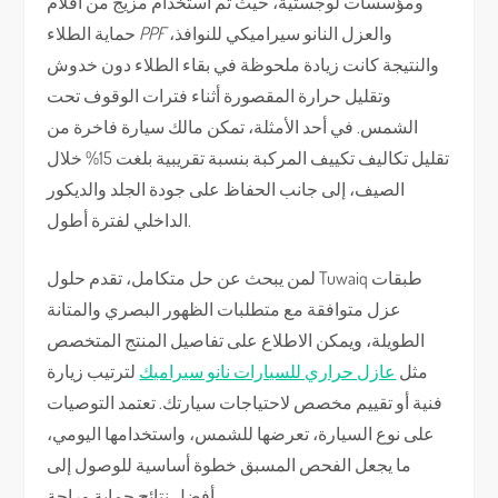
ومؤسسات لوجستية، حيث تم استخدام مزيج من أفلام
والعزل النانو سيراميكي للنوافذ،
PPF
حماية الطلاء
والنتيجة كانت زيادة ملحوظة في بقاء الطلاء دون خدوش
وتقليل حرارة المقصورة أثناء فترات الوقوف تحت
الشمس. في أحد الأمثلة، تمكن مالك سيارة فاخرة من
تقليل تكاليف تكييف المركبة بنسبة تقريبية بلغت 15% خلال
الصيف، إلى جانب الحفاظ على جودة الجلد والديكور
الداخلي لفترة أطول.
لمن يبحث عن حل متكامل، تقدم حلول Tuwaiq طبقات
عزل متوافقة مع متطلبات الظهور البصري والمتانة
الطويلة، ويمكن الاطلاع على تفاصيل المنتج المتخصص
مثل
عازل حراري للسيارات نانو سيراميك
لترتيب زيارة
فنية أو تقييم مخصص لاحتياجات سيارتك. تعتمد التوصيات
على نوع السيارة، تعرضها للشمس، واستخدامها اليومي،
ما يجعل الفحص المسبق خطوة أساسية للوصول إلى
أفضل نتائج حماية وراحة.