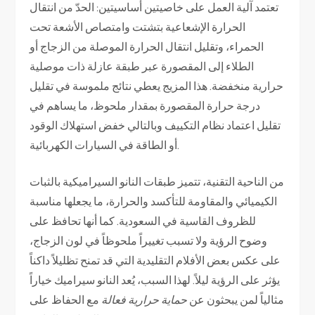
تعتمد آلية العمل على خاصيتين أساسيتين: الحدّ من انتقال
الحرارة الإشعاعية بتشتت وامتصاص الأشعة تحت
الحمراء، وتقليل انتقال الحرارة الموصلة من الزجاج أو
الطلاء إلى المقصورة عبر طبقة عازلة ذات موصلية
حرارية منخفضة. هذا المزيج يعطي نتائج ملموسة في تقليل
درجة حرارة المقصورة بمقدار ملحوظ، ما يساهم في
تقليل اعتماد نظام التكييف وبالتالي خفض استهلاك الوقود
أو الطاقة في السيارات الكهربائية.
من الناحية التقنية، تتميز طبقات النانو السيراميكية بالثبات
الكيميائي والمقاومة للتأكسد والحرارة، ما يجعلها مناسبة
للظروف القاسية في السعودية. كما أنها تحافظ على
وضوح الرؤية ولا تسبب تغييراً ملحوظاً في لون الزجاج،
على عكس بعض الأفلام التقليدية التي قد تمنح تظليلاً داكناً
يؤثر على الرؤية ليلاً. لهذا السبب، يُعد النانو سيراميك خياراً
مثالياً لمن يبحثون عن
حماية حرارية فعالة
مع الحفاظ على