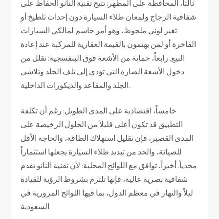
ثالثاً، المحافظة على المظهر: تتيح تقنية النانو الحفاظ على
شفافية الزجاج ولمعان طلاء السيارة دون إحداث تلطيخ أو
تغير لوني ملحوظ، وهو أمر حاسم لمالكي السيارات
الفاخرة أو لمن يهتمون بالقيمة العقارية للمركبة عند إعادة
البيع. رابعاً، حماية من الأشعة فوق البنفسجية: تقلل من
دخول الأشعة الضارة التي تؤدي إلى تلف الجلد وتلاشي
الجلد والمقاعد والديكورات الداخلية.
خامساً، اقتصادية على المدى الطويل: رغم أن تكلفة
التطبيق قد تكون أعلى قليلاً من الحلول الرخيصة على
المدى القصير، فإن تقليل استهلاك الطاقة، والحاجة الأقل
للصيانة، والحد من تبديد طلاء السيارة يجعلها استثماراً
مجدياً. أخيراً، توافق مع اللوائح المحلية: لأن تقنية النانو تقدم
شفافية بصرية عالية، فإنها تلتزم بشروط الرؤية للقيادة
ليلاً والنهار في معظم الدول، بما فيها اللوائح المرورية في
السعودية.