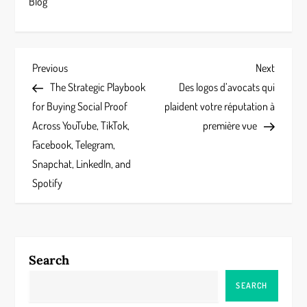
Blog
P
Previous
Next
Previous
Next
Post
Post
The Strategic Playbook
Des logos d’avocats qui
o
for Buying Social Proof
plaident votre réputation à
s
Across YouTube, TikTok,
première vue
Facebook, Telegram,
t
Snapchat, LinkedIn, and
Spotify
n
a
v
Search
i
SEARCH