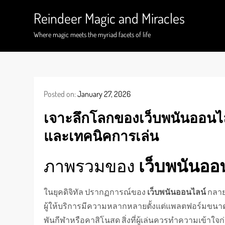
Skip
Reindeer Magic and Miracles
to
content
Where magic meets the myriad facets of life
Posted on:
January 27, 2026
เจาะลึกโลกของเว็บพนันออนไ
และเทคนิคการเล่น
ภาพรวมของ
เว็บพนันออ
ในยุคดิจิทัล ปรากฏการณ์ของ
เว็บพนันออนไลน์
กลายเ
ผู้ให้บริการมีความหลากหลายตั้งแต่แพลตฟอร์มขนาด
พันกีฬาหรือคาสิโนสด สิ่งที่ผู้เล่นควรทำความเข้าใ