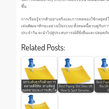
ขึ้น
การเรียนรู้จากตัวอย่างจริงและการทดลองใช้กลยุทธ์ใ
เล่นพัฒนาทักษะอย่างเป็นระบบ ทั้งหมดนี้ควบคู่กับ
ประจำวัน จะนำไปสู่ประสบการณ์ที่ยั่งยืนและปลอดภัยยิ
Related Posts:
ยกระดับธุรกิจด้วยการ
Best Payi
ตลาดดิจิทัล: ทางลัดสู่
Best Paying Slot Sites UK:
the UK
ยอดขายและการเติบโต
How to Spot Genuine…
D