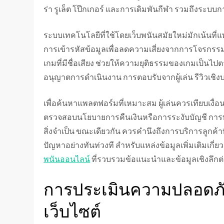
ร่า รูเล็ต โป๊กเกอร์ และการเดิมพันกีฬา รวมถึงระบบ
ระบบเทคโนโลยีที่ใช้โดยเว็บพนันสมัยใหม่มักเน้นที
การเข้ารหัสข้อมูลเพื่อลดความเสี่ยงจากการโจรกรรมข้อ
เกมที่มีชื่อเสียง ช่วยให้ความยุติธรรมของเกมเป็นไ
อนุญาตการดำเนินงาน การตอบรับจากผู้เล่น รีวิวเ
เพื่อค้นหาแพลตฟอร์มที่เหมาะสม ผู้เล่นควรเทียบเงื
ตรวจสอบนโยบายการคืนเงินหรือการระงับบัญชี การ
สิ่งจำเป็น ขณะเดียวกัน ควรคำนึงถึงการบริการลูกค้า
ปัญหาอย่างทันท่วงที สำหรับแหล่งข้อมูลเพิ่มเติมเกี่
พนันออนไลน์
ที่รวบรวมข้อแนะนำและข้อมูลเชิงลึกต่
การประเมินความปลอดภั
เว็บไซต์