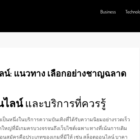
Business
Technol
ลน์: แนวทาง เลือกอย่างชาญฉลาด
นไลน์
และบริการที่ควรรู้
ป็นหนึ่งในบริการความบันเทิงที่ได้รับความนิยมอย่างรวดเร็ว
ใหญ่ที่มีเกมครบวงจรจนถึงเว็บไซต์เฉพาะทางที่เน้นการเดิม
จก่อนสมัครคือประเภทของเกมที่มีให้ เช่น สล็อตออนไลน์ บาคา