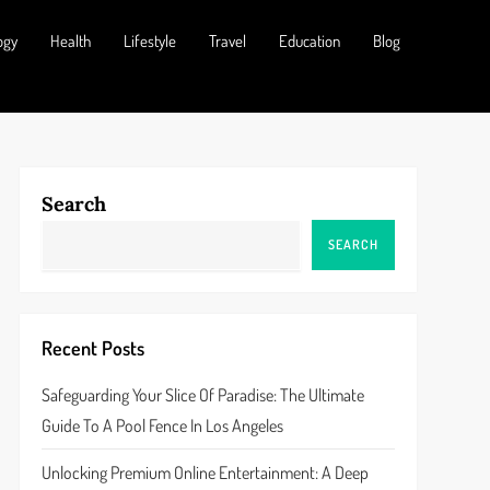
ogy
Health
Lifestyle
Travel
Education
Blog
Search
SEARCH
Recent Posts
Safeguarding Your Slice Of Paradise: The Ultimate
Guide To A Pool Fence In Los Angeles
Unlocking Premium Online Entertainment: A Deep