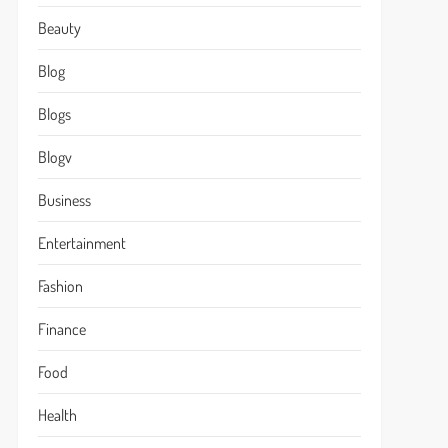
Beauty
Blog
Blogs
Blogv
Business
Entertainment
Fashion
Finance
Food
Health