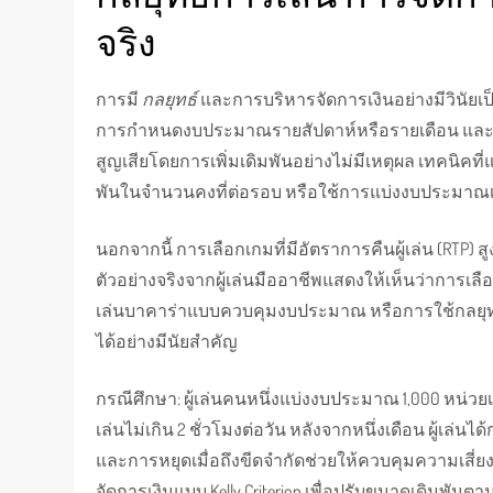
จริง
การมี
กลยุทธ์
และการบริหารจัดการเงินอย่างมีวินัยเป็นสิ
การกำหนดงบประมาณรายสัปดาห์หรือรายเดือน และตั้
สูญเสียโดยการเพิ่มเดิมพันอย่างไม่มีเหตุผล เทคนิคท
พันในจำนวนคงที่ต่อรอบ หรือใช้การแบ่งงบประมาณเป
นอกจากนี้ การเลือกเกมที่มีอัตราการคืนผู้เล่น (RTP)
ตัวอย่างจริงจากผู้เล่นมืออาชีพแสดงให้เห็นว่าการเล
เล่นบาคาร่าแบบควบคุมงบประมาณ หรือการใช้กลยุท
ได้อย่างมีนัยสำคัญ
กรณีศึกษา: ผู้เล่นคนหนึ่งแบ่งงบประมาณ 1,000 หน่วยเ
เล่นไม่เกิน 2 ชั่วโมงต่อวัน หลังจากหนึ่งเดือน ผู้เล่น
และการหยุดเมื่อถึงขีดจำกัดช่วยให้ควบคุมความเสี่ยงไ
จัดการเงินแบบ Kelly Criterion เพื่อปรับขนาดเดิม