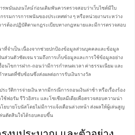
ารพนันออนไลน์
ก่อนเดิมพันควรตรวจสอบว่าเว็บไซต์มีใบ
คณะกรรมการการพนันของประเทศต่าง ๆ หรือหน่วยงานระหว่าง
้บริการต้องปฏิบัติตามกฎระเบียบทางกฎหมายและมีการตรวจสอบ
ณาที่จำเป็น เนื่องจากช่วยปกป้องข้อมูลส่วนบุคคลและข้อมูล
ป็นส่วนตัวชัดเจน รวมถึงการเก็บข้อมูลและการใช้ข้อมูลอย่าง
บเงื่อนไขการฝาก-ถอนว่ามีการกำหนดเวลา ค่าธรรมเนียม และ
หนดที่ซับซ้อนซึ่งส่งผลต่อการรับเงินรางวัล
ประวัติการจ่ายเงิน หากมีกรณีการถอนเงินล่าช้า หรือเรื่องร้อง
ช้ฟอรัม รีวิวอิสระ และโซเชียลมีเดียเพื่อตรวจสอบความน่า
ยนนโยบายโบนัสโดยไม่มีการแจ้งเตือนล่วงหน้า ส่งผลให้ผู้เล่นสูญ
้เล่นตัดสินใจได้รอบคอบขึ้น
การงบประมาณ และตัวอย่าง