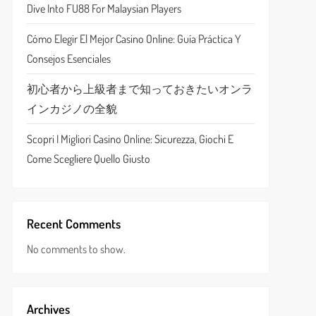
Dive Into FU88 For Malaysian Players
Cómo Elegir El Mejor Casino Online: Guía Práctica Y
Consejos Esenciales
初心者から上級者まで知っておきたいオンラ
インカジノの全貌
Scopri I Migliori Casino Online: Sicurezza, Giochi E
Come Scegliere Quello Giusto
Recent Comments
No comments to show.
Archives