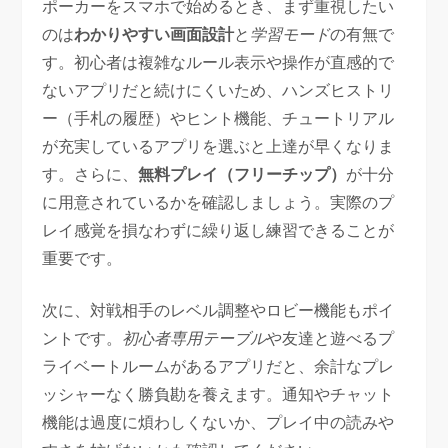
ポーカーをスマホで始めるとき、まず重視したい
のは
わかりやすい画面設計
と
学習モード
の有無で
す。初心者は複雑なルール表示や操作が直感的で
ないアプリだと続けにくいため、ハンズヒストリ
ー（手札の履歴）やヒント機能、チュートリアル
が充実しているアプリを選ぶと上達が早くなりま
す。さらに、
無料プレイ（フリーチップ）
が十分
に用意されているかを確認しましょう。実際のプ
レイ感覚を損なわずに繰り返し練習できることが
重要です。
次に、対戦相手のレベル調整やロビー機能もポイ
ントです。
初心者専用テーブル
や友達と遊べるプ
ライベートルームがあるアプリだと、余計なプレ
ッシャーなく勝負勘を養えます。通知やチャット
機能は過度に煩わしくないか、プレイ中の読みや