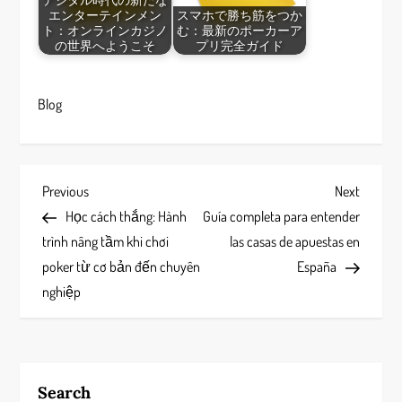
エンターテインメン
スマホで勝ち筋をつか
ト：オンラインカジノ
む：最新のポーカーア
の世界へようこそ
プリ完全ガイド
Blog
P
Previous
Next
Previous
Next
Post
Post
Học cách thắng: Hành
Guía completa para entender
o
trình nâng tầm khi chơi
las casas de apuestas en
s
poker từ cơ bản đến chuyên
España
nghiệp
t
n
a
Search