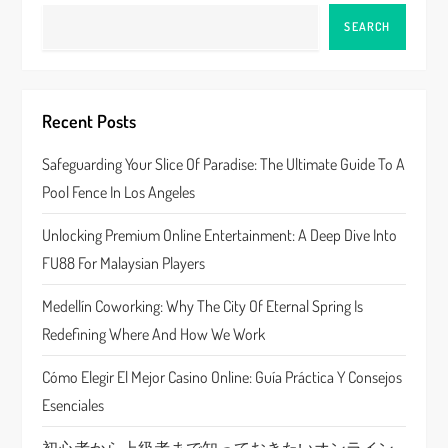
v
SEARCH
i
g
Recent Posts
a
Safeguarding Your Slice Of Paradise: The Ultimate Guide To A
Pool Fence In Los Angeles
t
Unlocking Premium Online Entertainment: A Deep Dive Into
i
FU88 For Malaysian Players
o
Medellín Coworking: Why The City Of Eternal Spring Is
n
Redefining Where And How We Work
Cómo Elegir El Mejor Casino Online: Guía Práctica Y Consejos
Esenciales