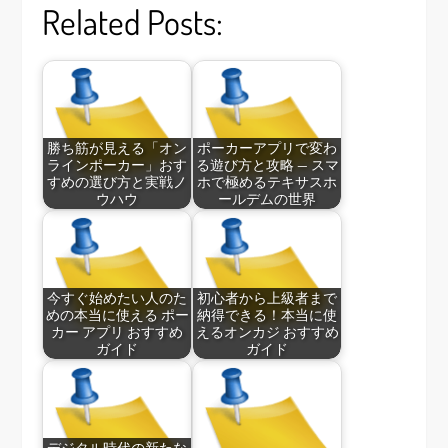
Related Posts:
勝ち筋が見える「オン
ポーカーアプリで変わ
ラインポーカー」おす
る遊び方と攻略 — スマ
すめの選び方と実戦ノ
ホで極めるテキサスホ
ウハウ
ールデムの世界
今すぐ始めたい人のた
初心者から上級者まで
めの本当に使える ポー
納得できる！本当に使
カー アプリ おすすめ
えるオンカジ おすすめ
ガイド
ガイド
デジタル時代の新たな