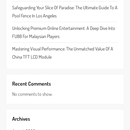
o
Safeguarding Your Slice Of Paradise: The Ultimate Guide To A
n
Pool Fence In Los Angeles
Unlocking Premium Online Entertainment: A Deep Dive Into
FU88 For Malaysian Players
Mastering Visual Performance: The Unmatched Value Of A
China TFT LCD Module
Recent Comments
No comments to show.
Archives