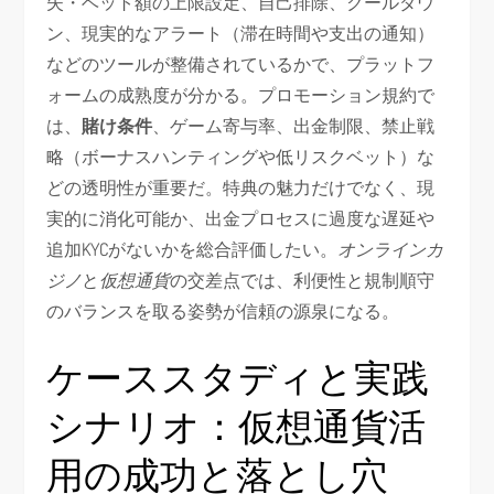
失・ベット額の上限設定、自己排除、クールダウ
ン、現実的なアラート（滞在時間や支出の通知）
などのツールが整備されているかで、プラットフ
ォームの成熟度が分かる。プロモーション規約で
は、
賭け条件
、ゲーム寄与率、出金制限、禁止戦
略（ボーナスハンティングや低リスクベット）な
どの透明性が重要だ。特典の魅力だけでなく、現
実的に消化可能か、出金プロセスに過度な遅延や
追加KYCがないかを総合評価したい。
オンラインカ
ジノ
と
仮想通貨
の交差点では、利便性と規制順守
のバランスを取る姿勢が信頼の源泉になる。
ケーススタディと実践
シナリオ：仮想通貨活
用の成功と落とし穴