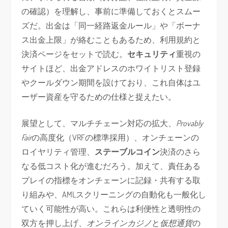
の確認）を理解し、事前に準備しておくとスムー
ズだ。出金は「同一経路返金ルール」や「ボーナ
ス出金上限」が絡むこともあるため、利用規約と
決済ページをセットで読む。
セキュリティ
重視の
サイトほど、出金アドレスのホワイトリスト登録
やクールダウン期間を設けており、これ自体はユ
ーザー資産を守るための仕様と捉えたい。
展望として、マルチチェーン対応の拡大、
Provably
Fair
の高度化（VRFの標準採用）、オンチェーンの
ロイヤリティ管理、
ステーブルコイン
決済のさら
なる低コスト化が進むだろう。加えて、責任ある
プレイの指標をオンチェーンに記録・共有する取
り組みや、AMLスクリーニングの自動化も一般化し
ていく可能性が高い。これらは利便性と透明性の
双方を押し上げ、
オンラインカジノ
と
仮想通貨
の