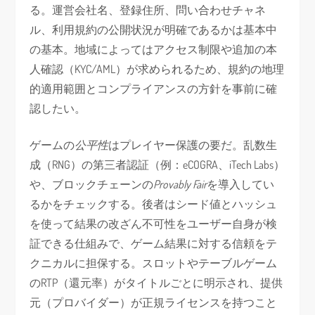
る。運営会社名、登録住所、問い合わせチャネ
ル、利用規約の公開状況が明確であるかは基本中
の基本。地域によってはアクセス制限や追加の本
人確認（KYC/AML）が求められるため、規約の地理
的適用範囲とコンプライアンスの方針を事前に確
認したい。
ゲームの
公平性
はプレイヤー保護の要だ。乱数生
成（RNG）の第三者認証（例：eCOGRA、iTech Labs）
や、ブロックチェーンの
Provably Fair
を導入してい
るかをチェックする。後者はシード値とハッシュ
を使って結果の改ざん不可性をユーザー自身が検
証できる仕組みで、ゲーム結果に対する信頼をテ
クニカルに担保する。スロットやテーブルゲーム
のRTP（還元率）がタイトルごとに明示され、提供
元（プロバイダー）が正規ライセンスを持つこと