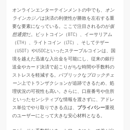
オンラインエンターテインメントの中でも、
オン
ラインカジノ
は決済の利便性が勝敗を左右する重
要な要素になっている。ここで注目されるのが
仮
想通貨
だ。ビットコイン（BTC）、イーサリアム
（ETH）、ライトコイン（LTC）、そしてテザー
（USDT）やUSDCといったステーブルコインは、国
境を越えた迅速な入出金を可能にし、従来の銀行
送金やカード決済で起こりがちな時間や手数料の
ストレスを軽減する。パブリックな
ブロックチェ
ーン
上でトランザクションが追跡できるため、処
理状況の可視性も高い。さらに、口座番号や住所
といったセンシティブな情報を渡さずに、アドレ
ス単位でやり取りできる点は、
プライバシー
重視
のユーザーにとって大きな安心材料となる。