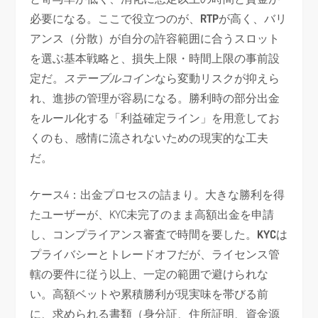
必要になる。ここで役立つのが、
RTP
が高く、バリ
アンス（分散）が自分の許容範囲に合うスロット
を選ぶ基本戦略と、損失上限・時間上限の事前設
定だ。
ステーブルコイン
なら変動リスクが抑えら
れ、進捗の管理が容易になる。勝利時の部分出金
をルール化する「利益確定ライン」を用意してお
くのも、感情に流されないための現実的な工夫
だ。
ケース4：出金プロセスの詰まり。大きな勝利を得
たユーザーが、KYC未完了のまま高額出金を申請
し、コンプライアンス審査で時間を要した。
KYC
は
プライバシーとトレードオフだが、ライセンス管
轄の要件に従う以上、一定の範囲で避けられな
い。高額ベットや累積勝利が現実味を帯びる前
に、求められる書類（身分証、住所証明、資金源