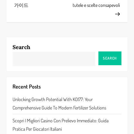
s
가이드
tutele e scelte consapevoli
t
n
a
Search
v
SEARCH
i
g
Recent Posts
a
Unlocking Growth Potential With KOI77: Your
Comprehensive Guide To Modern Fertilizer Solutions
t
Scopri I Migliori Casino Con Prelievo Immediato: Guida
i
Pratica Per Giocatori Italiani