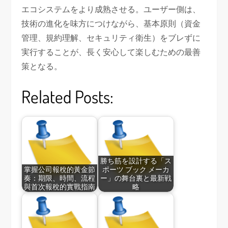
エコシステムをより成熟させる。ユーザー側は、
技術の進化を味方につけながら、基本原則（資金
管理、規約理解、セキュリティ衛生）をブレずに
実行することが、長く安心して楽しむための最善
策となる。
Related Posts:
勝ち筋を設計する「ス
掌握公司報稅的黃金節
ポーツ ブック メーカ
奏：期限、時間、流程
ー」の舞台裏と最新戦
與首次報稅的實戰指南
略