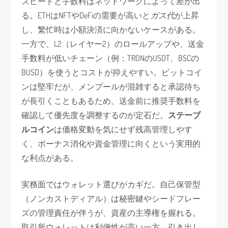
スピードと手数料はネットワークによって差が出
る。ETHはNFTやDeFiの需要が高いと
ガス代
が上昇
し、繁忙時は小額決済に向かないケースがある。
一方で、L2（レイヤー2）のロールアップや、送金
手数料が低いチェーン（例：TRONのUSDT、BSCの
BUSD）を使うとコストが抑えやすい。ビットコイ
ンは堅牢だが、メンプールが混雑すると承認待ち
が長引くこともあるため、送金前に推奨手数料を
確認して優先度を調整するのが定石だ。
ステーブ
ルコイン
は価格変動を気にせず残高管理しやす
く、ボーナス消化や資金管理に向くという実用的
な利点がある。
実務面ではウォレット選びがカギだ。自己保管型
（ノンカストディアル）は秘密鍵やシードフレー
ズの管理責任が伴うが、資産の主導権を握れる。
取引所ウォレットは利便性が高い一方、引き出し