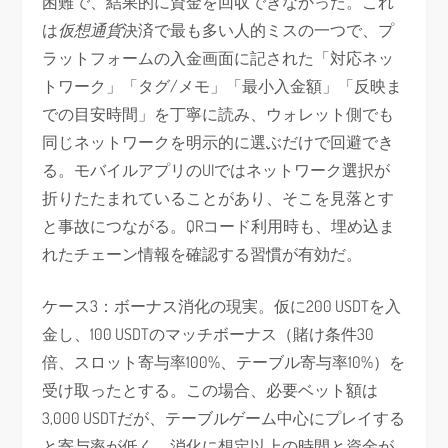
困難で、結果的に資金を回収できなかった。これ
は
仮想通貨
決済で最も多い人的ミスの一つで、プ
ラットフォームの入金画面に記された「対応ネッ
トワーク」「タグ/メモ」「最小入金額」「反映ま
での目安時間」を丁寧に読み、ウォレット側でも
同じネットワークを明示的に選ぶだけで回避でき
る。モバイルアプリのUIではネットワーク選択が
折りたたまれていることがあり、そこを見落とす
と事故につながる。QRコード利用時も、埋め込ま
れたチェーン情報を確認する習慣が有効だ。
ケース3：ボーナス消化の現実。仮に200 USDTを入
金し、100 USDTのマッチボーナス（賭け条件30
倍、スロット寄与率100%、テーブル寄与率10%）を
受け取ったとする。この場合、必要ベット額は
3,000 USDTだが、テーブルゲーム中心にプレイする
と寄与率が低く、消化に想定以上の時間と資金が