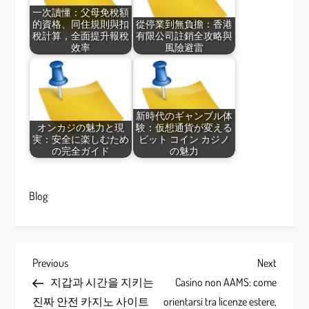
一次讀懂：父母免稅額
的資格、同住規則與扣
從停業到無負擔：香港
稅計算，全面提升報稅
有限公司註銷全攻略與
效率
風險避雷
新時代のギャンブル体
オンカジの魅力と現
験：仮想通貨が変える
実：安全に楽しむため
ビット コイン カジノ
の完全ガイド
の魅力
Blog
P
Previous
Next
Previous
Next
Post
Post
지갑과 시간을 지키는
Casino non AAMS: come
o
진짜 안전 카지노 사이트
orientarsi tra licenze estere,