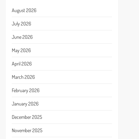
August 2026
July 2026
June 2026
May 2026
April 2026
March 2026
February 2026
January 2026
December 2025
November 2025