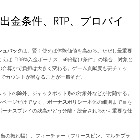
 出金条件、RTP、プロバイ
シュバック
は、賢く使えば体験価値を高める。ただし最重要
えば「100%入金ボーナス、40倍賭け条件」の場合、対象と
の合算かで負担は大きく変わる。ゲーム貢献度も要チェッ
種別でカウントが異なることが一般的だ。
ロットの除外、ジャックポット系の対象外などが付随する。
ンページだけでなく、
ボーナスポリシー
本体の細則まで目を
ボーナスプレイの残高がどう分離・統合されるかも重要な仕
配当の振れ幅）、フィーチャー（フリースピン、マルチプラ