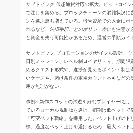
サブトピック: 仮想通貨対応の拡大。ビットコイン
で注目を集める。ブロックチェーンの混雑状況に
ンを選ぶ層も増えている。暗号資産での入金にボ
れるなど、
決済手段ごとのポリシー差
にも注意が必
と資金を失う可能性があるため、運営の手順ガイ
サブトピック: プロモーションのサイクル設計。
日別ミッション、レベル制ロイヤリティ、期間限
めるクエスト形式や、進捗が見えるポイント制は
いケースや、賭け条件の重複カウント不可などの
用が無理がない。
事例3: 新作スロットの試遊を好むプレイヤーCは、
ているローカル規制版を選択。初期は低ベットで
「可変ベット戦略」を採用した。ベット上げのト
標。過度なベット上げを避けるため、最大ベット