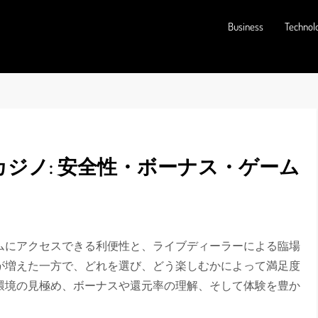
Business
Technol
ジノ: 安全性・ボーナス・ゲーム
ムにアクセスできる利便性と、ライブディーラーによる臨場
が増えた一方で、どれを選び、どう楽しむかによって満足度
環境の見極め、ボーナスや還元率の理解、そして体験を豊か