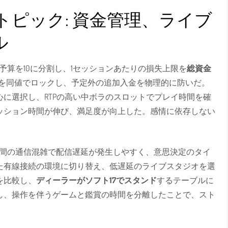
ピック: 資金管理、ライブ
ル
暇予算を10に分割し、1セッションあたりの損失上限を
総資金
を同値でロックし、予定外の追加入金を物理的に防いだ。
に選択し、RTPの高い中ボラのスロットでプレイ時間を確
ッション時間が伸び、満足度が向上した。感情に依存しない
、夜間の通信混雑で配信遅延が発生しやすく、意思決定のタイ
定した有線接続の環境に切り替え、低遅延のライブスタジオを選
を比較し、
ディーラーがソフト17でスタンド
するテーブルに
し、操作を伴うゲームと鑑賞の時間を分離したことで、スト