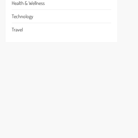
Health & Wellness
Technology
Travel