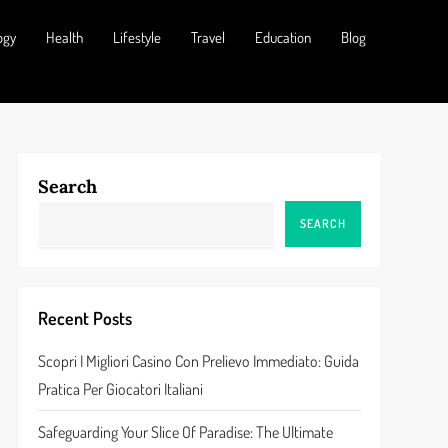
ogy
Health
Lifestyle
Travel
Education
Blog
Search
SEARCH
Recent Posts
Scopri I Migliori Casino Con Prelievo Immediato: Guida
Pratica Per Giocatori Italiani
Safeguarding Your Slice Of Paradise: The Ultimate