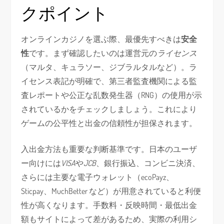
クポイント
オンラインカジノを選ぶ際、最優先すべきは
安全
性
です。まず確認したいのは運営元の
ライセンス
（マルタ、キュラソー、ジブラルタルなど）。ラ
イセンス表記が明確で、第三者監査機関による監
査レポートや公正な乱数発生器（RNG）の使用が示
されているかをチェックしましょう。これにより
ゲームの公平性と出金の信頼性が担保されます。
入出金方法も重要な判断基準です。日本のユーザ
ー向けには
VISA
や
JCB
、銀行振込、コンビニ決済、
さらには主要な電子ウォレット（ecoPayz、
Sticpay、MuchBetter など）が用意されていると利便
性が高くなります。手数料・反映時間・最低出金
額もサイトによって差があるため、実際の利用シ