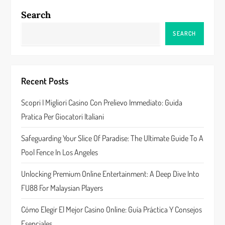
n
Search
a
SEARCH
v
i
Recent Posts
g
Scopri I Migliori Casino Con Prelievo Immediato: Guida
a
Pratica Per Giocatori Italiani
t
Safeguarding Your Slice Of Paradise: The Ultimate Guide To A
Pool Fence In Los Angeles
i
Unlocking Premium Online Entertainment: A Deep Dive Into
o
FU88 For Malaysian Players
n
Cómo Elegir El Mejor Casino Online: Guía Práctica Y Consejos
Esenciales