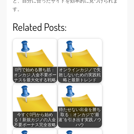
と、自分に合ったサイトを効率的に見つけられま
す。
Related Posts:
0円で始める勝ち筋：
オンラインカジノで失
オンカジ 入金不要ボー
敗しないための実践戦
ナスを最大化する戦略
略と最新トレンド
待たせない出金を勝ち
今すぐ0円から始め
取る：オンカジで“最
る！新規カジノの入金
速”を引き出す実践ノウ
不要ボーナス完全攻略
ハウ