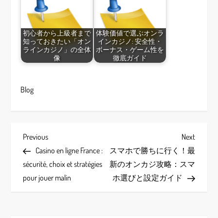
初心者から上級者まで
体験価値で選ぶオンラ
知っておきたい「オン
インカジノ: 安全性・
ラインカジノ」の全体
ボーナス・ゲーム性を
像
徹底ガイド
Blog
P
Previous
Next
Previous
Next
Post
Post
Casino en ligne France :
スマホで勝ちに行く！最
o
sécurité, choix et stratégies
新のオンカジ攻略：スマ
s
pour jouer malin
ホ選びと設定ガイド
t