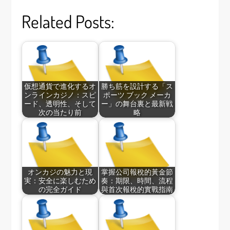
Related Posts:
仮想通貨で進化するオ
勝ち筋を設計する「ス
ンラインカジノ：スピ
ポーツ ブック メーカ
ード、透明性、そして
ー」の舞台裏と最新戦
次の当たり前
略
オンカジの魅力と現
掌握公司報稅的黃金節
実：安全に楽しむため
奏：期限、時間、流程
の完全ガイド
與首次報稅的實戰指南