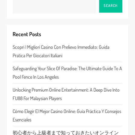
a
SEARCH
v
i
Recent Posts
g
Scopri I Migliori Casino Con Prelievo Immediato: Guida
a
Pratica Per Giocatori Italiani
t
Safeguarding Your Slice Of Paradise: The Ultimate Guide To A
Pool Fence In Los Angeles
i
Unlocking Premium Online Entertainment: A Deep Dive Into
o
FU88 For Malaysian Players
n
Cómo Elegir El Mejor Casino Online: Guía Práctica Y Consejos
Esenciales
初心者から上級者まで知っておきたいオンライン