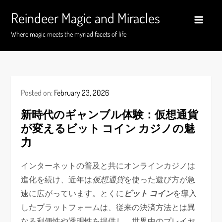
Skip
Reindeer Magic and Miracles
to
content
Where magic meets the myriad facets of life
Posted on:
February 23, 2026
新時代のギャンブル体験：仮想通貨
が変えるビット コイン カジノの魅
力
インターネットの普及と共にオンラインカジノは
進化を続け、近年は
仮想通貨
を使った遊び方が急
速に広がっています。とくに
ビット コイン
を導入
したプラットフォームは、従来の決済方法とは異
なる利便性や透明性を提供し、世界中のプレイヤ