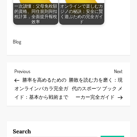
一次讀懂：父母免稅額
オンラインで楽しむカ
的資格、同住規則與扣
ジノの秘訣：安全に賢
稅計算，全面提升報稅
く遊ぶための完全ガイ
效率
ド
Blog
P
Previous
Next
Previous
Next
Post
Post
勝率を高めるための
勝敗を読む力を磨く：現
o
オンラインバカラ完全ガ
代のスポーツ ブック メ
s
イド：基本から戦術まで
ーカー完全ガイド
t
n
Search