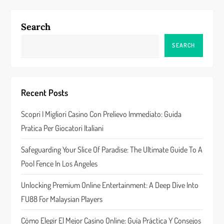
n
Search
a
SEARCH
v
i
Recent Posts
g
Scopri I Migliori Casino Con Prelievo Immediato: Guida
a
Pratica Per Giocatori Italiani
t
Safeguarding Your Slice Of Paradise: The Ultimate Guide To A
Pool Fence In Los Angeles
i
Unlocking Premium Online Entertainment: A Deep Dive Into
o
FU88 For Malaysian Players
n
Cómo Elegir El Mejor Casino Online: Guía Práctica Y Consejos