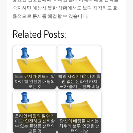
숙지하면 예상치 못한 상황에서도 보다 침착하고 효
율적으로 문제를 해결할 수 있습니다.
Related Posts:
토토 유저가 반드시 알
법의 사각지대? ‘나이 확
아야 할 안전한 배팅의
인 없는 온라인 카지
모든 것
노’가 숨기는 진짜 비용
온라인 베팅의 필수 가
이드: 안전하고 신뢰할
당신의 베팅을 지키는
수 있는 플랫폼 선택의
최후의 보루, 안전한 선
모든 것
택의 기술