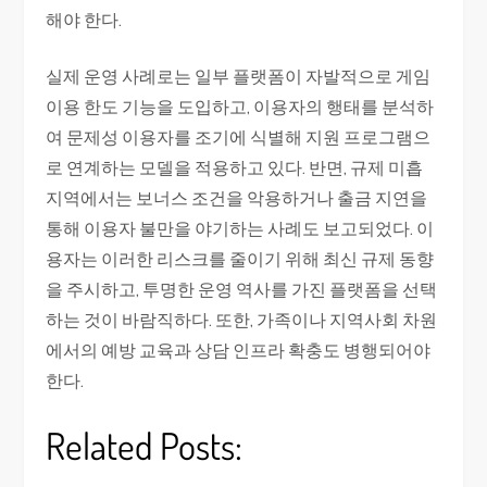
해야 한다.
실제 운영 사례로는 일부 플랫폼이 자발적으로 게임
이용 한도 기능을 도입하고, 이용자의 행태를 분석하
여 문제성 이용자를 조기에 식별해 지원 프로그램으
로 연계하는 모델을 적용하고 있다. 반면, 규제 미흡
지역에서는 보너스 조건을 악용하거나 출금 지연을
통해 이용자 불만을 야기하는 사례도 보고되었다. 이
용자는 이러한 리스크를 줄이기 위해 최신 규제 동향
을 주시하고, 투명한 운영 역사를 가진 플랫폼을 선택
하는 것이 바람직하다. 또한, 가족이나 지역사회 차원
에서의 예방 교육과 상담 인프라 확충도 병행되어야
한다.
Related Posts: