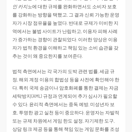
인 카지노
에 대한 규제를 완화하면서도 소비자 보호
를 강화하는 방향을 택했고, 그 결과 신뢰 가능한 운영
자가 시장 점유율을 높였다. 반대로 규제가 미비한 지
역에서는 불법 사이트가 난립하고, 이용자 피해 사례
가 증가하는 경향이 관찰되었다. 이러한 양상은 이용
자가 법적 환경을 이해하고 책임 있는 소비 습관을 갖
추는 것이 왜 중요한지를 보여준다.
법적 측면에서는 각 국가의 도박 관련 법률, 세금 규
정, 해외 계정 이용의 합법성 등을 사전에 확인해야 한
다. 특히 국제 송금이나 암호화폐를 통한 결제는 자금
세탁방지(AML) 규정과 연계되어 추가 심사가 필요할
수 있다. 윤리적 측면에서는 중독 예방, 미성년자 보
호, 투명한 광고 실천 등이 중요하다. 운영자는 자발적
또는 규제 차원에서 게임 한도 설정, 자기제한 도구,
상담 링크 제공 등을 통해 책임 있는 게임 문화를 조성