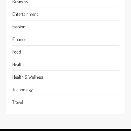
Business
Entertainment
Fashion
Finance
Food
Health
Health & Wellness
Technology
Travel