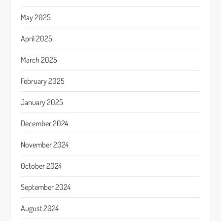
May 2025
April 2025
March 2025
February 2025
January 2025
December 2024
November 2024
October 2024
September 2024
August 2024