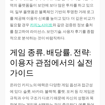
역의 플랫폼들이 보안에 보다 많은 투자를 하고 있으
며, 일부 플랫폼은 블록체인 기반의 투명한 거래 로그
를 제공해 이용자 신뢰를 높이고 있다. 더 깊은 비교가
필요할 경우
카지노사이트
와 같은 검증된 정보 출처
를 참고하여 라이선스, 보안기술, 사용자 후기를 종합
적으로 분석하는 것이 바람직하다.
게임 종류, 배당률, 전략:
이용자 관점에서의 실전
가이드
온라인 카지노의 매력은 다양한 게임 옵션과 접근성
에 있다. 슬롯, 바카라, 블랙잭, 룰렛, 포커 등 각 게임은
규칙과 수익 구조가 다르기 때문에 자신의 성향과 목
적에 맞는 게임을 선택하는 것이 중요하다. 예를 들어