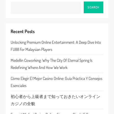
v
SEARCH
i
g
Recent Posts
a
Unlocking Premium Online Entertainment: A Deep Dive Into
FU88 For Malaysian Players
t
Medellín Coworking: Why The City Of Eternal Spring Is
i
Redefining Where And How We Work
o
Cómo Elegir El Mejor Casino Online: Guía Práctica Y Consejos
n
Esenciales
初心者から上級者まで知っておきたいオンライン
カジノの全貌