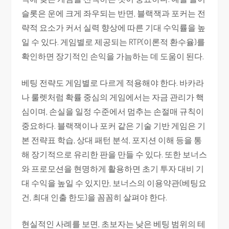
슬롯은 운에 크게 좌우되는 반면, 블랙잭과 포커는 전
략적 요소가 커서 실력 향상에 따른 기대 수익률을 높
일 수 있다. 게임별로 제공되는 RTP(이론적 환수율)를
확인하면 장기적인 손익을 가늠하는 데 도움이 된다.
베팅 전략도 게임별로 다르게 적용해야 한다. 바카라
나 룰렛처럼 확률 중심의 게임에서는 자금 관리가 핵
심이며, 손실을 일정 수준에서 멈추는 손절매 규칙이
중요하다. 블랙잭이나 포커 같은 기술 기반 게임은 기
본 전략표 학습, 상대 패턴 분석, 포지션 이해 등을 통
해 장기적으로 유리한 판을 만들 수 있다. 또한 보너스
와 프로모션을 현명하게 활용하면 초기 투자 대비 기
대 수익을 높일 수 있지만, 보너스의 이용약관(베팅요
건, 최대 인출 한도)을 꼼꼼히 살펴야 한다.
현실적인 사례를 보면, 초보자는 낮은 베팅 범위의 테