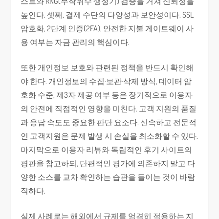
스트와 RNG(무작위수 생성기) 검증을 거쳐 신뢰성을
높인다. 셋째, 결제 수단의 다양성과 보안성이다. SSL
암호화, 2단계 인증(2FA), 안전한 지불 게이트웨이 사
용 여부는 자금 관리의 핵심이다.
또한 개인정보 보호와 관련된 정책을 반드시 확인해
야 한다. 개인정보의 수집·보관·삭제 방식, 데이터 암
호화 수준, 제3자 제공 여부 등은 장기적으로 이용자
의 안전에 직접적인 영향을 미친다. 고객 지원의 품질
과 응답 속도도 중요한 판단 요소다. 신속하고 전문적
인 고객지원은 문제 발생 시 손실을 최소화할 수 있다.
마지막으로 이용자 리뷰와 독립적인 후기 사이트의
평판을 참고하되, 단편적인 평가에 의존하지 말고 다
양한 소스를 교차 확인하는 습관을 들이는 것이 바람
직하다.
실제 사례로는 해외에서 규제를 엄격히 적용하는 지