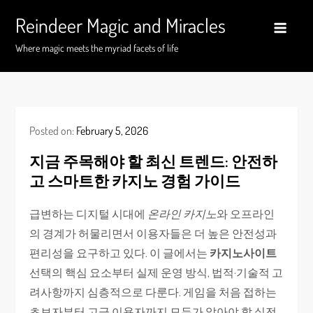
Skip
Reindeer Magic and Miracles
to
content
Where magic meets the myriad facets of life
Posted on:
February 5, 2026
지금 주목해야 할 최신 트렌드: 안전하
고 스마트한 카지노 경험 가이드
급변하는 디지털 시대에
온라인 카지노
와 오프라인
의 경계가 허물리면서 이용자들은 더 높은 안전성과
편리성을 요구하고 있다. 이 글에서는
카지노사이트
선택의 핵심 요소부터 실제 운영 방식, 법적·기술적 고
려사항까지 심층적으로 다룬다. 게임을 처음 접하는
초보자부터 고급 이용자까지 모두가 알아야 할 실전