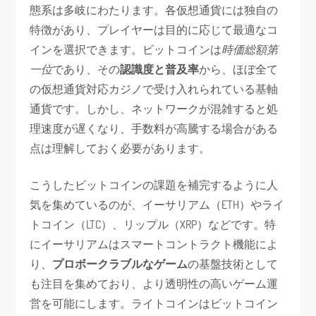
態系は多岐にわたります。各仮想通貨には独自の
特徴があり、プレイヤーは目的に応じて最適なコ
インを選択できます。ビットコインは
時価総額第
一位
であり、その
認識度と普及率
から、ほぼ全て
の仮想通貨対応カジノで受け入れられている基軸
通貨です。しかし、ネットワークが混雑すると処
理速度が遅くなり、手数料が高騰する場合がある
点は理解しておく必要があります。
こうしたビットコインの課題を補完するように人
気を集めているのが、イーサリアム（ETH）やライ
トコイン（LTC）、リップル（XRP）などです。特
にイーサリアムはスマートコントラクト機能によ
り、
プロボークラブルなゲーム
の基盤技術として
も注目を集めており、より透明性の高いゲーム運
営を可能にします。ライトコインはビットコイン