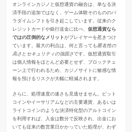
オンラインカジノと仮想通貨の融合は、単なる決
済手段の追加ではなく、ゲーム体験そのもののパ
ラダイムシフトを引き起こしています。従来のク
レジットカードや銀行送金に比べ、
仮想通貨なら
ではの圧倒的なメリット
がプレイヤーを惹きつけ
ています。最大の利点は、何と言っても
匿名性の
高さ
と
セキュリティの強固さ
です。仮想通貨取引
は個人情報をほとんど必要とせず、ブロックチェ
ーン上で行われるため、カジノサイトに敏感な情
報を預けるリスクが大幅に軽減されます。
さらに、処理速度の速さも見逃せません。ビット
コインやイーサリアムなどの主要通貨、あるいは
ライトコインのような決済特化型のアルトコイン
を利用すれば、入金は数分で反映され、出金にお
いても従来の数営業日かかっていた処理が、わず