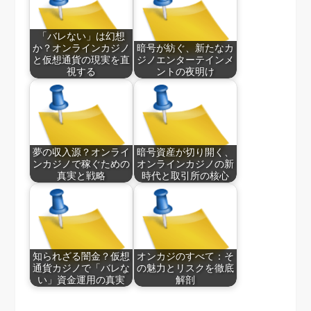
「バレない」は幻想
か？オンラインカジノ
暗号が紡ぐ、新たなカ
と仮想通貨の現実を直
ジノエンターテインメ
視する
ントの夜明け
夢の収入源？オンライ
暗号資産が切り開く、
ンカジノで稼ぐための
オンラインカジノの新
真実と戦略
時代と取引所の核心
知られざる闇金？仮想
オンカジのすべて：そ
通貨カジノで「バレな
の魅力とリスクを徹底
い」資金運用の真実
解剖