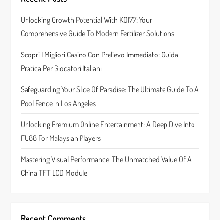
g
Unlocking Growth Potential With KOI77: Your
a
Comprehensive Guide To Modern Fertilizer Solutions
t
Scopri I Migliori Casino Con Prelievo Immediato: Guida
Pratica Per Giocatori Italiani
i
Safeguarding Your Slice Of Paradise: The Ultimate Guide To A
o
Pool Fence In Los Angeles
n
Unlocking Premium Online Entertainment: A Deep Dive Into
FU88 For Malaysian Players
Mastering Visual Performance: The Unmatched Value Of A
China TFT LCD Module
Recent Comments