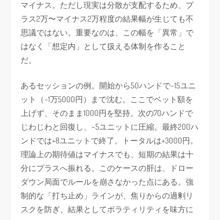
マイナス。ただし現実は分散が支配するため、プ
ラス2万〜マイナス2万程度の結果幅が生じても不
思議ではない。重要なのは、この幅を「異常」で
はなく「想定内」として扱える体制を作ること
だ。
あるセッションの例。開始から50ハンドで−15ユニ
ット（−1万5000円）まで沈む。ここでベット額を
上げず、そのまま1000円を堅持。次の70ハンドで
じわじわと回復し、−5ユニットに圧縮。最終200ハ
ンドでは+8ユニットで終了。トータルは+3000円。
理論上の期待値はマイナスでも、短期の結果は十
分にプラスへ振れる。このケースの肝は、ドロー
ダウン局面でルールを崩さなかった点にある。強
制的な「打ち止め」ラインが、焦りからの過剰リ
スクを防ぎ、結果としてボラティリティを味方に