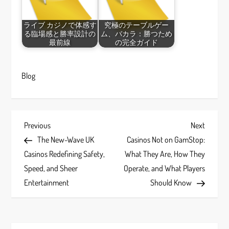
ライブ カジノで体感す
究極のテーブルゲー
る臨場感と勝率設計の
ム、バカラ：勝つため
最前線
の完全ガイド
Blog
P
Previous
Next
Previous
Next
Post
Post
The New-Wave UK
Casinos Not on GamStop:
o
Casinos Redefining Safety,
What They Are, How They
s
Speed, and Sheer
Operate, and What Players
Entertainment
Should Know
t
n