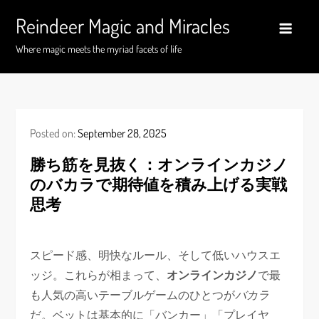
Skip
Reindeer Magic and Miracles
to
content
Where magic meets the myriad facets of life
Posted on:
September 28, 2025
勝ち筋を見抜く：オンラインカジノ
の
バカラ
で期待値を積み上げる実戦
思考
スピード感、明快なルール、そして低いハウスエ
ッジ。これらが相まって、
オンラインカジノ
で最
も人気の高いテーブルゲームのひとつが
バカラ
だ。ベットは基本的に「バンカー」「プレイヤ