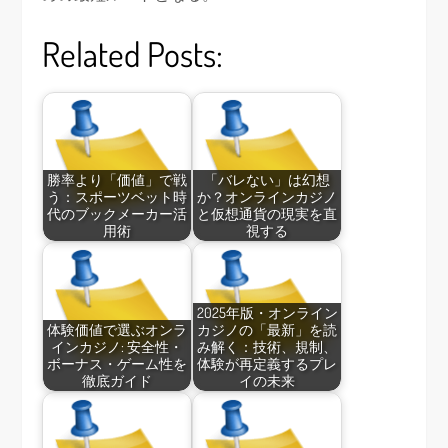
Related Posts:
勝率より「価値」で戦
「バレない」は幻想
う：スポーツベット時
か？オンラインカジノ
代のブックメーカー活
と仮想通貨の現実を直
用術
視する
2025年版・オンライン
体験価値で選ぶオンラ
カジノの「最新」を読
インカジノ: 安全性・
み解く：技術、規制、
ボーナス・ゲーム性を
体験が再定義するプレ
徹底ガイド
イの未来