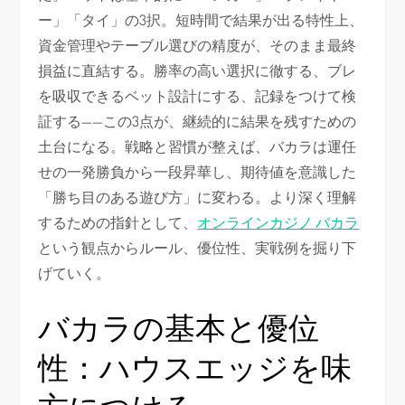
ー」「タイ」の3択。短時間で結果が出る特性上、
資金管理やテーブル選びの精度が、そのまま最終
損益に直結する。勝率の高い選択に徹する、ブレ
を吸収できるベット設計にする、記録をつけて検
証する——この3点が、継続的に結果を残すための
土台になる。戦略と習慣が整えば、バカラは運任
せの一発勝負から一段昇華し、期待値を意識した
「勝ち目のある遊び方」に変わる。より深く理解
するための指針として、
オンラインカジノ バカラ
という観点からルール、優位性、実戦例を掘り下
げていく。
バカラの基本と優位
性：ハウスエッジを味