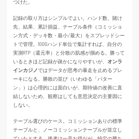
つけた。
記録の取り方はシンプルでよい。ハンド数、賭け
先、結果、累計損益、テーブル条件（コミッショ
ン方式・デッキ数・最小/最大）をスプレッドシー
トで管理。1000ハンド単位で集計すれば、自分の
実測RTP（還元率）と分散の肌感が掴める。勝って
いるときほど記録が疎かになりやすいが、
オンラ
インカジノ
ではデータが思考の暴走を止めるブレ
ーキになる。勝敗の並び（いわゆる「パター
ン」）は心理的には面白いが、期待値の改善に直
結しないため、観察はしても意思決定の主要因に
しない。
テーブル選びのケース。コミッションありの標準
テーブルと、ノーコミッションテーブルが並立し
ていたとする。後者は一見お得だが、特定の勝ち