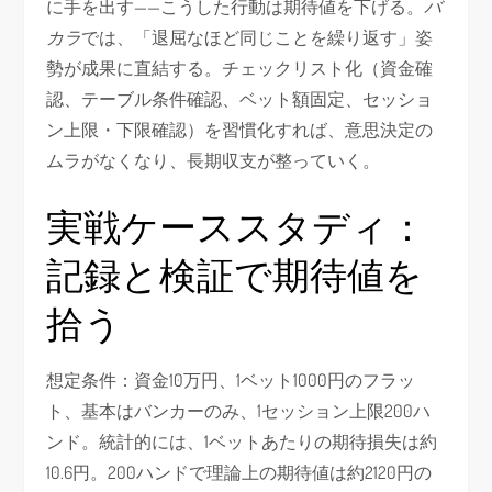
に手を出す——こうした行動は期待値を下げる。
バ
カラ
では、「退屈なほど同じことを繰り返す」姿
勢が成果に直結する。チェックリスト化（資金確
認、テーブル条件確認、ベット額固定、セッショ
ン上限・下限確認）を習慣化すれば、意思決定の
ムラがなくなり、長期収支が整っていく。
実戦ケーススタディ：
記録と検証で期待値を
拾う
想定条件：資金10万円、1ベット1000円のフラッ
ト、基本はバンカーのみ、1セッション上限200ハ
ンド。統計的には、1ベットあたりの期待損失は約
10.6円。200ハンドで理論上の期待値は約2120円の