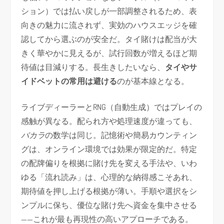
ション）では払い戻しが一部調整されるため、表
向きの魅力に流されず、実効のハウスエッジを確
認してから選ぶのが安全だ。タイ賭けは配当が大
きく華やかに見えるが、試行回数が増えるほど期
待値は目減りする。長生きしたいなら、
タイやサ
イドベットの常用は避ける
のが基本線となる。
ライブディーラーとRNG（自動生成）ではプレイの
感触が異なる。配られ方や処理速度が違っても、
バカラ
の数学は同じ。記憶術や簡易カウンティン
グは、オンライン環境では効果が限定的だ。特定
の配牌偏りを根拠に賭け先を変える手法や、いわ
ゆる「流れ読み」は、心理的な納得感こそあれ、
期待値を押し上げる根拠が薄い。手順や選択をシ
ンプルに保ち、優位な賭け先へ資金を集中させる
——これが最も再現性の高いアプローチである。