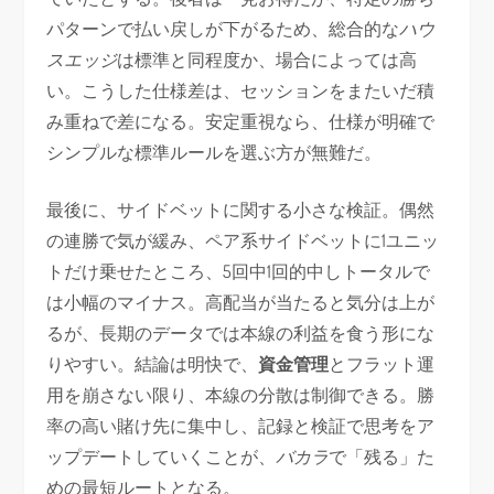
パターンで払い戻しが下がるため、総合的な
ハウ
スエッジ
は標準と同程度か、場合によっては高
い。こうした仕様差は、セッションをまたいだ積
み重ねで差になる。安定重視なら、仕様が明確で
シンプルな標準ルールを選ぶ方が無難だ。
最後に、サイドベットに関する小さな検証。偶然
の連勝で気が緩み、ペア系サイドベットに1ユニッ
トだけ乗せたところ、5回中1回的中しトータルで
は小幅のマイナス。高配当が当たると気分は上が
るが、長期のデータでは本線の利益を食う形にな
りやすい。結論は明快で、
資金管理
とフラット運
用を崩さない限り、本線の分散は制御できる。勝
率の高い賭け先に集中し、記録と検証で思考をア
ップデートしていくことが、
バカラ
で「残る」た
めの最短ルートとなる。