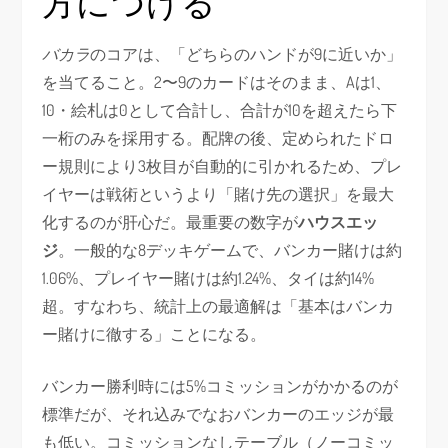
方につける
バカラ
のコアは、「どちらのハンドが9に近いか」
を当てること。2〜9のカードはそのまま、Aは1、
10・絵札は0として合計し、合計が10を超えたら下
一桁のみを採用する。配牌の後、定められたドロ
ー規則により3枚目が自動的に引かれるため、プレ
イヤーは戦術というより「賭け先の選択」を最大
化するのが肝心だ。最重要の数字が
ハウスエッ
ジ
。一般的な8デッキゲームで、バンカー賭けは約
1.06%、プレイヤー賭けは約1.24%、タイは約14%
超。すなわち、統計上の最適解は「基本はバンカ
ー賭けに徹する」ことになる。
バンカー勝利時には5%コミッションがかかるのが
標準だが、それ込みでなおバンカーのエッジが最
も低い。コミッションなしテーブル（ノーコミッ