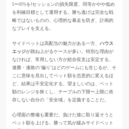
5〜10%を1セッションの損失限度、同等かやや低め
を利確目標として運用する。勝ち逃げは完全な戦
略ではないものの、心理的な暴走を防ぎ、計画的
なプレイを支える。
サイドベットは高配当の魅力がある一方、
ハウス
エッジ
が跳ね上がるケースが多い。特別な理由が
なければ、常用しない方が総合収支は安定する。
連勝・連敗の“偏り”はどのゲームにも生じるが、そ
こに意味を見出してベット額を恣意的に変えるほ
ど、結果は不安定化する。望ましいのは、ベット
額のレンジを狭くし、テーブルの下限〜上限に依
存しない自分の「安全域」を定義することだ。
心理面の整備も重要だ。負けた後に取り返そうと
ベット額を上げる、勝って気が緩みサイドベット