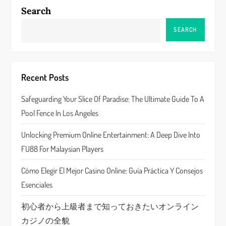
a
Search
v
SEARCH
i
g
Recent Posts
a
Safeguarding Your Slice Of Paradise: The Ultimate Guide To A
Pool Fence In Los Angeles
t
Unlocking Premium Online Entertainment: A Deep Dive Into
i
FU88 For Malaysian Players
o
Cómo Elegir El Mejor Casino Online: Guía Práctica Y Consejos
n
Esenciales
初心者から上級者まで知っておきたいオンライン
カジノの全貌