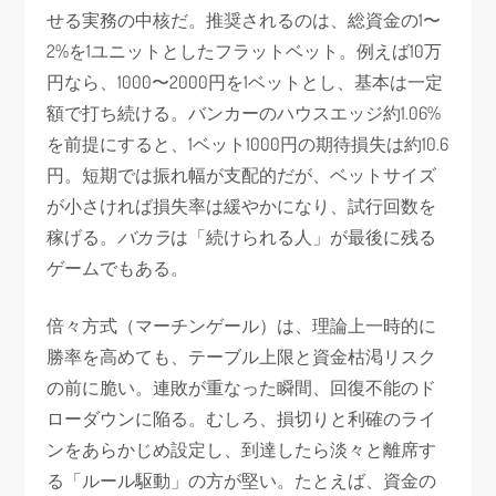
せる実務の中核だ。推奨されるのは、総資金の1〜
2%を1ユニットとしたフラットベット。例えば10万
円なら、1000〜2000円を1ベットとし、基本は一定
額で打ち続ける。バンカーのハウスエッジ約1.06%
を前提にすると、1ベット1000円の期待損失は約10.6
円。短期では振れ幅が支配的だが、ベットサイズ
が小さければ損失率は緩やかになり、試行回数を
稼げる。
バカラ
は「続けられる人」が最後に残る
ゲームでもある。
倍々方式（マーチンゲール）は、理論上一時的に
勝率を高めても、テーブル上限と資金枯渇リスク
の前に脆い。連敗が重なった瞬間、回復不能のド
ローダウンに陥る。むしろ、損切りと利確のライ
ンをあらかじめ設定し、到達したら淡々と離席す
る「ルール駆動」の方が堅い。たとえば、資金の