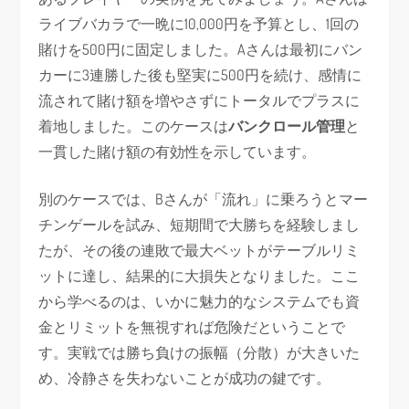
ライブバカラで一晩に10,000円を予算とし、1回の
賭けを500円に固定しました。Aさんは最初にバン
カーに3連勝した後も堅実に500円を続け、感情に
流されて賭け額を増やさずにトータルでプラスに
着地しました。このケースは
バンクロール管理
と
一貫した賭け額の有効性を示しています。
別のケースでは、Bさんが「流れ」に乗ろうとマー
チンゲールを試み、短期間で大勝ちを経験しまし
たが、その後の連敗で最大ベットがテーブルリミ
ットに達し、結果的に大損失となりました。ここ
から学べるのは、いかに魅力的なシステムでも資
金とリミットを無視すれば危険だということで
す。実戦では勝ち負けの振幅（分散）が大きいた
め、冷静さを失わないことが成功の鍵です。