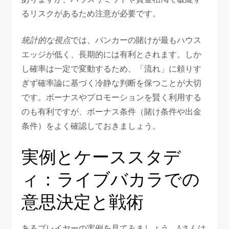
るリスクがあるため注意が必要です。
統計的な視点
では、バンカーの賭けが最もハウス
エッジが低く、長期的には有利とされます。しか
し確率は一定で変動するため、「流れ」に頼りす
ぎず確率論に基づく冷静な判断を保つことが大切
です。ボーナスやプロモーションを賢く利用する
のも有利ですが、ボーナス条件（賭け条件や出金
条件）をよく確認しておきましょう。
実例とケーススタデ
ィ：ライブバカラでの
意思決定と戦術
あるプレイヤーの実例を見てみましょう。Aさんは