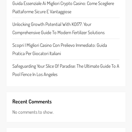
Guida Essenziale Ai Migliori Crypto Casino: Come Scegliere
i
Piattaforme Sicure E Vantaggiose
o
Unlocking Growth Potential With KOI77: Your
n
Comprehensive Guide To Modern Fertilizer Solutions
Scopri I Migliori Casino Con Prelievo Immediato: Guida
Pratica Per Giocatori Italiani
Safeguarding Your Slice Of Paradise: The Ultimate Guide To A
Pool Fence In Los Angeles
Recent Comments
No comments to show.