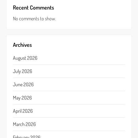
Recent Comments
No comments to show.
Archives
August 2026
July 2026
June 2026
May 2026
April 2026
March 2026
February 2026