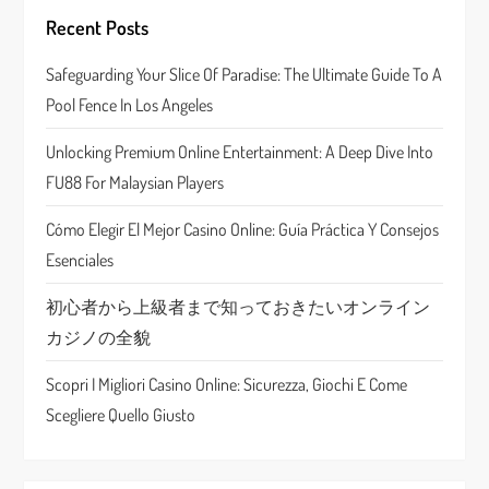
g
Recent Posts
a
Safeguarding Your Slice Of Paradise: The Ultimate Guide To A
Pool Fence In Los Angeles
t
Unlocking Premium Online Entertainment: A Deep Dive Into
i
FU88 For Malaysian Players
o
Cómo Elegir El Mejor Casino Online: Guía Práctica Y Consejos
n
Esenciales
初心者から上級者まで知っておきたいオンライン
カジノの全貌
Scopri I Migliori Casino Online: Sicurezza, Giochi E Come
Scegliere Quello Giusto