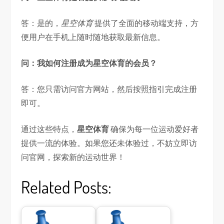
答：是的，
星空体育
提供了全面的移动端支持，方
便用户在手机上随时随地获取最新信息。
问：我如何注册成为星空体育的会员？
答：您只需访问官方网站，然后按照指引完成注册
即可。
通过这些特点，
星空体育
确保为每一位运动爱好者
提供一流的体验。如果您还未体验过，不妨立即访
问官网，探索新的运动世界！
Related Posts: