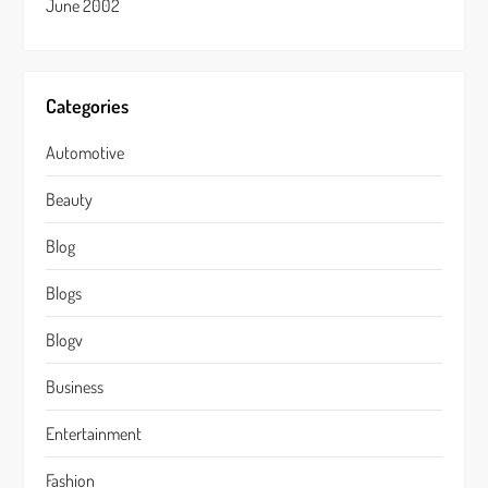
June 2002
Categories
Automotive
Beauty
Blog
Blogs
Blogv
Business
Entertainment
Fashion