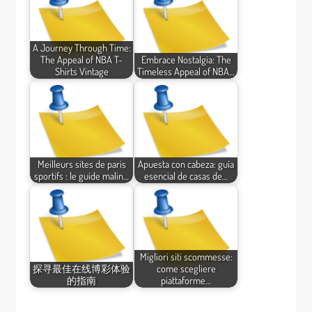
A Journey Through Time:
The Appeal of NBA T-
Embrace Nostalgia: The
Shirts Vintage
Timeless Appeal of NBA…
Meilleurs sites de paris
Apuesta con cabeza: guía
sportifs : le guide malin…
esencial de casas de…
Migliori siti scommesse:
探寻最佳在线博彩体验
come scegliere
的指南
piattaforme…