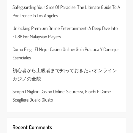
g
Safeguarding Your Slice Of Paradise: The Ultimate Guide To A
a
Pool Fence In Los Angeles
t
Unlocking Premium Online Entertainment: A Deep Dive Into
FU88 For Malaysian Players
i
Cómo Elegir El Mejor Casino Online: Guía Práctica Y Consejos
o
Esenciales
n
初心者から上級者まで知っておきたいオンライン
カジノの全貌
Scopri I Migliori Casino Online: Sicurezza, Giochi E Come
Scegliere Quello Giusto
Recent Comments