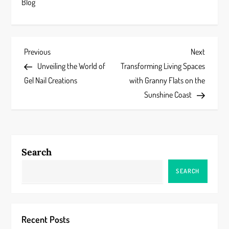
Blog
P
Previous
Next
Previous
Next
Post
Post
Unveiling the World of
Transforming Living Spaces
o
Gel Nail Creations
with Granny Flats on the
s
Sunshine Coast
t
n
Search
a
SEARCH
v
i
Recent Posts