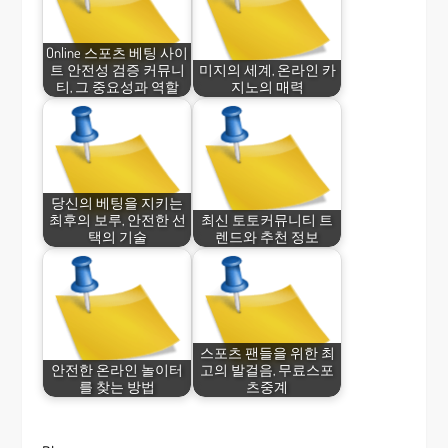
Online 스포츠 베팅 사이
트 안전성 검증 커뮤니
미지의 세계, 온라인 카
티, 그 중요성과 역할
지노의 매력
당신의 베팅을 지키는
최후의 보루, 안전한 선
최신 토토커뮤니티 트
택의 기술
렌드와 추천 정보
스포츠 팬들을 위한 최
안전한 온라인 놀이터
고의 발걸음, 무료스포
를 찾는 방법
츠중계