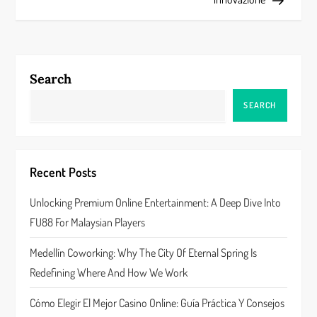
t
n
a
Search
v
SEARCH
i
g
Recent Posts
a
Unlocking Premium Online Entertainment: A Deep Dive Into
FU88 For Malaysian Players
t
Medellín Coworking: Why The City Of Eternal Spring Is
i
Redefining Where And How We Work
o
Cómo Elegir El Mejor Casino Online: Guía Práctica Y Consejos