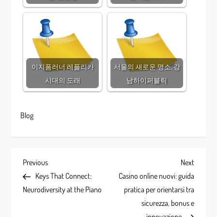
이지폼러너 레플리카
서울의 새로운 명소, 강
시대의 도래
남하이퍼블릭
Blog
P
Previous
Next
Previous
Next
Post
Post
Keys That Connect:
Casino online nuovi: guida
o
Neurodiversity at the Piano
pratica per orientarsi tra
s
sicurezza, bonus e
innovazione