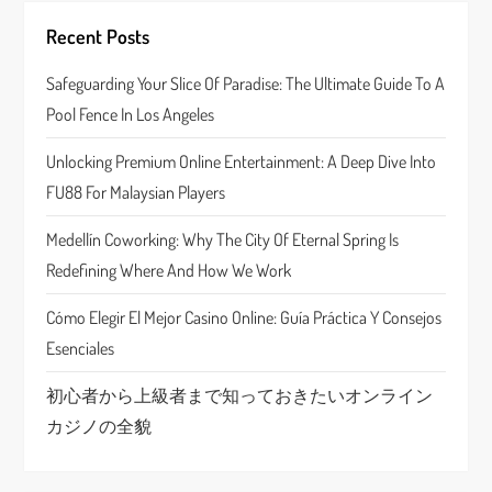
i
Recent Posts
g
Safeguarding Your Slice Of Paradise: The Ultimate Guide To A
a
Pool Fence In Los Angeles
t
Unlocking Premium Online Entertainment: A Deep Dive Into
FU88 For Malaysian Players
i
Medellín Coworking: Why The City Of Eternal Spring Is
o
Redefining Where And How We Work
n
Cómo Elegir El Mejor Casino Online: Guía Práctica Y Consejos
Esenciales
初心者から上級者まで知っておきたいオンライン
カジノの全貌