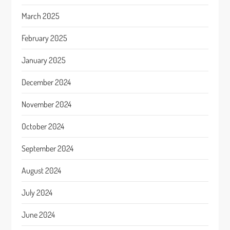
March 2025
February 2025
January 2025
December 2024
November 2024
October 2024
September 2024
August 2024
July 2024
June 2024