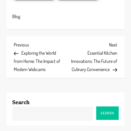
Blog
P
Previous
Next
Previous
Next
Post
Post
Exploring the World
Essential Kitchen
o
from Home: The Impact of
Innovations: The Future of
s
Modern Webcams
Culinary Convenience
t
n
Search
a
SEARCH
v