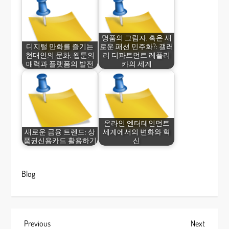
명품의 그림자, 혹은 새
디지털 만화를 즐기는
로운 패션 민주화?: 갤러
현대인의 문화: 웹툰의
리 디파트먼트 레플리
매력과 플랫폼의 발전
카의 세계
온라인 엔터테인먼트
새로운 금융 트렌드: 상
세계에서의 변화와 혁
품권신용카드 활용하기
신
Blog
P
Previous
Next
Previous
Next