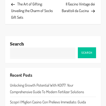
Post
Post
The Art of Gifting:
Il Fascino Vintage dei
o
Unveiling the Charm of Socks
Barattoli da Cucina
s
Gift Sets
t
n
Search
a
SEARCH
v
i
Recent Posts
g
Unlocking Growth Potential With KOI77: Your
a
Comprehensive Guide To Modern Fertilizer Solutions
t
Scopri I Migliori Casino Con Prelievo Immediato: Guida