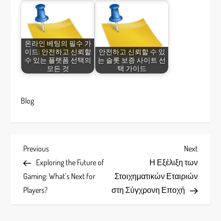
온라인 베팅의 필수 가
이드: 안전하고 신뢰할
안전하고 신뢰할 수 있
수 있는 플랫폼 선택의
는 슬롯 보증 사이트 선
모든 것
택 가이드
Blog
P
Previous
Next
Previous
Next
Post
Post
Exploring the Future of
Η Εξέλιξη των
o
Gaming: What’s Next for
Στοιχηματικών Εταιριών
s
Players?
στη Σύγχρονη Εποχή
t