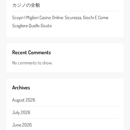
カジノの全貌
Scopri I Migliori Casino Online: Sicurezza, Giochi E Come
Scegliere Quello Giusto
Recent Comments
No comments to show.
Archives
August 2026
July 2026
June 2026