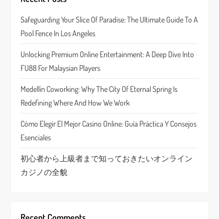
i
Safeguarding Your Slice Of Paradise: The Ultimate Guide To A
g
Pool Fence In Los Angeles
a
Unlocking Premium Online Entertainment: A Deep Dive Into
t
FU88 For Malaysian Players
i
Medellín Coworking: Why The City Of Eternal Spring Is
Redefining Where And How We Work
o
Cómo Elegir El Mejor Casino Online: Guía Práctica Y Consejos
n
Esenciales
初心者から上級者まで知っておきたいオンライン
カジノの全貌
Recent Comments