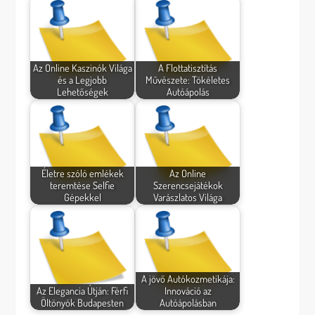
Az Online Kaszinók Világa
A Flottatisztítás
és a Legjobb
Művészete: Tökéletes
Lehetőségek
Autóápolás
Életre szóló emlékek
Az Online
teremtése Selfie
Szerencsejátékok
Gépekkel
Varászlatos Világa
A jövő Autókozmetikája:
Az Elegancia Útján: Férfi
Innováció az
Öltönyök Budapesten
Autóápolásban