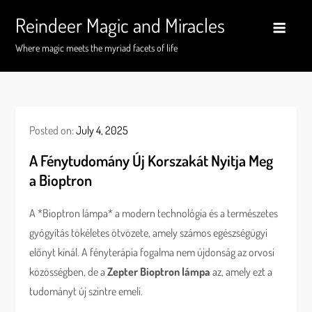
Skip
Reindeer Magic and Miracles
to
content
Where magic meets the myriad facets of life
Posted on:
July 4, 2025
A Fénytudomány Új Korszakát Nyitja Meg
a Bioptron
A *Bioptron lámpa* a modern technológia és a természetes
gyógyítás tökéletes ötvözete, amely számos egészségügyi
előnyt kínál. A fényterápia fogalma nem újdonság az orvosi
közösségben, de a
Zepter Bioptron lámpa
az, amely ezt a
tudományt új szintre emeli.