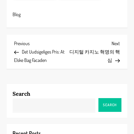
Blog
P
Previous
Next
Previous
Next
Post
Post
Det Uudsigeliges Pris: At
디지털 카지노 혁명의 핵
o
Elske Bag Facaden
심
s
t
Search
n
SEARCH
a
v
Recent Posts