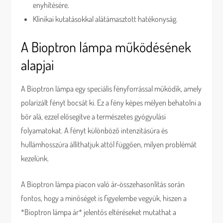
enyhítésére.
Klinikai kutatásokkal alátámasztott hatékonyság.
A Bioptron lámpa működésének
alapjai
A Bioptron lámpa egy speciális fényforrással működik, amely
polarizált fényt bocsát ki. Ez a fény képes mélyen behatolni a
bőr alá, ezzel elősegítve a természetes gyógyulási
folyamatokat. A fényt különböző intenzitásúra és
hullámhosszúra állíthatjuk attól függően, milyen problémát
kezelünk.
A Bioptron lámpa piacon való ár-összehasonlítás során
fontos, hogy a minőséget is figyelembe vegyük, hiszen a
*Bioptron lámpa ár* jelentős eltéréseket mutathat a