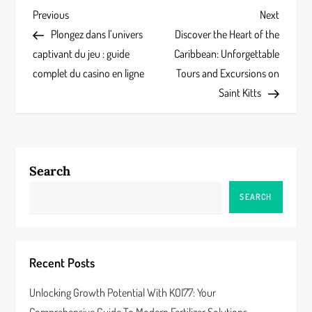
P
Previous
Next
Previous
Next
Post
Post
Plongez dans l’univers
Discover the Heart of the
o
captivant du jeu : guide
Caribbean: Unforgettable
s
complet du casino en ligne
Tours and Excursions on
Saint Kitts
t
n
a
Search
v
SEARCH
i
g
Recent Posts
a
Unlocking Growth Potential With KOI77: Your