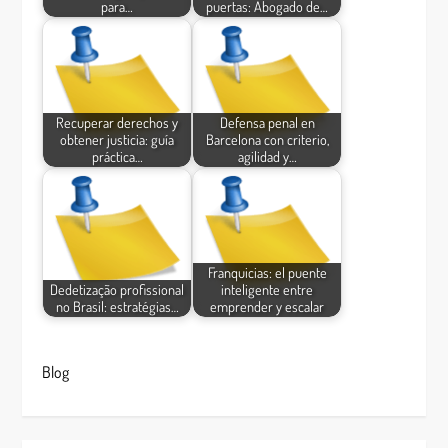
para…
puertas: Abogado de…
Recuperar derechos y
Defensa penal en
obtener justicia: guía
Barcelona con criterio,
práctica…
agilidad y…
Franquicias: el puente
Dedetização profissional
inteligente entre
no Brasil: estratégias…
emprender y escalar
Blog