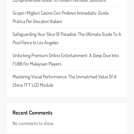
Comprehensive Guide To Modern Fertilizer Solutions
t
Scopri I Migliori Casino Con Prelievo Immediato: Guida
i
Pratica Per Giocatori Italiani
o
Safeguarding Your Slice Of Paradise: The Ultimate Guide To A
n
Pool Fence In Los Angeles
Unlocking Premium Online Entertainment: A Deep Dive Into
FU88 For Malaysian Players
Mastering Visual Performance: The Unmatched Value Of A
China TFT LCD Module
Recent Comments
No comments to show.