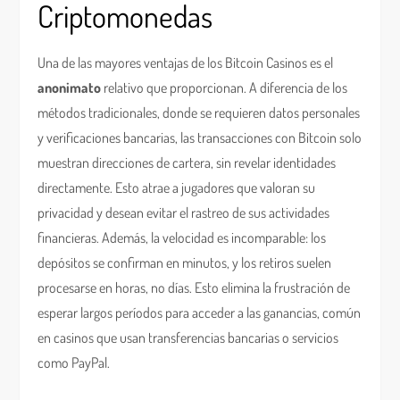
Criptomonedas
Una de las mayores ventajas de los Bitcoin Casinos es el
anonimato
relativo que proporcionan. A diferencia de los
métodos tradicionales, donde se requieren datos personales
y verificaciones bancarias, las transacciones con Bitcoin solo
muestran direcciones de cartera, sin revelar identidades
directamente. Esto atrae a jugadores que valoran su
privacidad y desean evitar el rastreo de sus actividades
financieras. Además, la velocidad es incomparable: los
depósitos se confirman en minutos, y los retiros suelen
procesarse en horas, no días. Esto elimina la frustración de
esperar largos períodos para acceder a las ganancias, común
en casinos que usan transferencias bancarias o servicios
como PayPal.