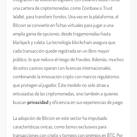
una cartera de criptomonedas, como Coinbase o Trust
Wallet, para transferir fondos. Una vez en la plataforma, el
Bitcoin se convierte en fichas virtuales para jugar a una
amplia gama de opciones, desde tragamonedas hasta
blackjack y ruleta. La tecnología blockchain asegura que
cada transacción quede registrada en un libro mayor
público, lo que reduce el riesgo de fraudes. Además, muchos
de estos casinos operan con licencias internacionales,
combinando la innovación cripto con marcos regulatorios
que protegen al jugador. Este modelo no solo atrae a
entusiastas de las criptomonedas, sino también a quienes
buscan
privacidad
y eficiencia en sus experiencias de juego.
La adopción de Bitcoin en este sector ha impulsado
características únicas, como bonos exclusivos para
transacciones con cripto y torneos con premios en BTC. Por