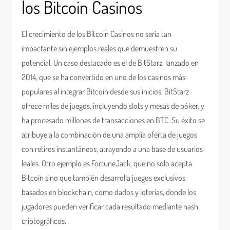
los Bitcoin Casinos
El crecimiento de los Bitcoin Casinos no sería tan
impactante sin ejemplos reales que demuestren su
potencial. Un caso destacado es el de BitStarz, lanzado en
2014, que se ha convertido en uno de los casinos más
populares al integrar Bitcoin desde sus inicios. BitStarz
ofrece miles de juegos, incluyendo slots y mesas de póker, y
ha procesado millones de transacciones en BTC. Su éxito se
atribuye a la combinación de una amplia oferta de juegos
con retiros instantáneos, atrayendo a una base de usuarios
leales. Otro ejemplo es FortuneJack, que no solo acepta
Bitcoin sino que también desarrolla juegos exclusivos
basados en blockchain, como dados y loterías, donde los
jugadores pueden verificar cada resultado mediante hash
criptográficos.