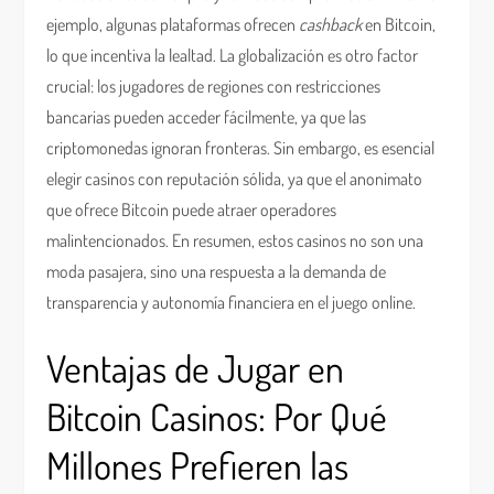
ejemplo, algunas plataformas ofrecen
cashback
en Bitcoin,
lo que incentiva la lealtad. La globalización es otro factor
crucial: los jugadores de regiones con restricciones
bancarias pueden acceder fácilmente, ya que las
criptomonedas ignoran fronteras. Sin embargo, es esencial
elegir casinos con reputación sólida, ya que el anonimato
que ofrece Bitcoin puede atraer operadores
malintencionados. En resumen, estos casinos no son una
moda pasajera, sino una respuesta a la demanda de
transparencia y autonomía financiera en el juego online.
Ventajas de Jugar en
Bitcoin Casinos: Por Qué
Millones Prefieren las