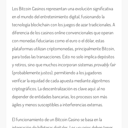
Los Bitcoin Casinos representan una evolución significativa
en el mundo del entretenimiento digital, fusionando la
tecnología blockchain con los juegos de azar tradicionales. A
diferencia de los casinos online convencionales que operan
con monedas fiduciarias como el euro o el dólar, estas
plataformas utilizan criptomonedas, principalmente Bitcoin,
para todas las transacciones. Esto no solo implica depósitos
y retiros, sino que muchos incorporan sistemas
provably fair
(probablemente justos), permitiendo a los jugadores
verificar la equidad de cada apuesta mediante algoritmos
criptográficos. La descentralización es clave aquí: al no
depender de entidades bancarias, los procesos son más
ágiles y menos susceptibles a interferencias externas.
El funcionamiento de un Bitcoin Casino se basa en la
integración de billeteras digitales. Los usuarios deben tener