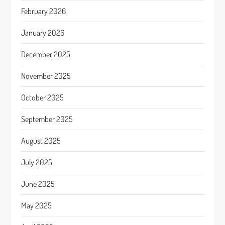
February 2026
January 2026
December 2025
November 2025
October 2025
September 2025
August 2025
July 2025
June 2025
May 2025