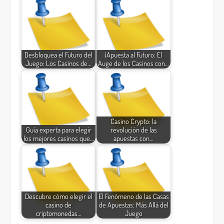
Desbloquea el Futuro del
¡Apuesta al Futuro: El
Juego: Los Casinos de…
Auge de los Casinos con…
Casino Crypto: la
Guía experta para elegir
revolución de las
los mejores casinos que…
apuestas con…
Descubre cómo elegir el
El Fenómeno de las Casas
casino de
de Apuestas: Más Allá del
criptomonedas…
Juego