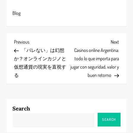
Blog
P
Previous
Next
Previous
Next
Post
Post
「バレない」は幻想
Casinos online Argentina:
o
か？オンラインカジノと
todo lo que importa para
s
仮想通貨の現実を直視す
jugar con seguridad, valor y
る
buen retorno
t
n
a
Search
v
SEARCH