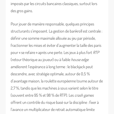
imposés par les circuits bancaires classiques, surtout lors
des gros gains.
Pour jouer de manière responsable, quelques principes
structurants s’imposent. La gestion de bankroll est centrale :
définir une somme maximale allouée au jeu par période,
fractionner les mises et éviter d’augmenter la taille des paris
pour « se refaire » après une perte. Les jeux à plus fort
RTP
(retour théorique au joueur) ou à faible
house edge
améliorent l’espérance à long terme : le blackjack peut
descendre, avec stratégie optimale, autour de 0,5 %
d’avantage maison, la roulette européenne tourne autour de
2,7 %, tandis que les machines à sous varient selon le titre
(souvent entre 95 % et 98 % de RTP). Les
crash games
offrent un contrôle du risque basé sur la discipline : fixer à
l’avance un multiplicateur de retrait automatique limite