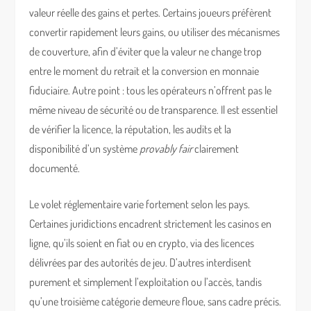
valeur réelle des gains et pertes. Certains joueurs préfèrent
convertir rapidement leurs gains, ou utiliser des mécanismes
de couverture, afin d’éviter que la valeur ne change trop
entre le moment du retrait et la conversion en monnaie
fiduciaire. Autre point : tous les opérateurs n’offrent pas le
même niveau de sécurité ou de transparence. Il est essentiel
de vérifier la licence, la réputation, les audits et la
disponibilité d’un système
provably fair
clairement
documenté.
Le volet réglementaire varie fortement selon les pays.
Certaines juridictions encadrent strictement les casinos en
ligne, qu’ils soient en fiat ou en crypto, via des licences
délivrées par des autorités de jeu. D’autres interdisent
purement et simplement l’exploitation ou l’accès, tandis
qu’une troisième catégorie demeure floue, sans cadre précis.