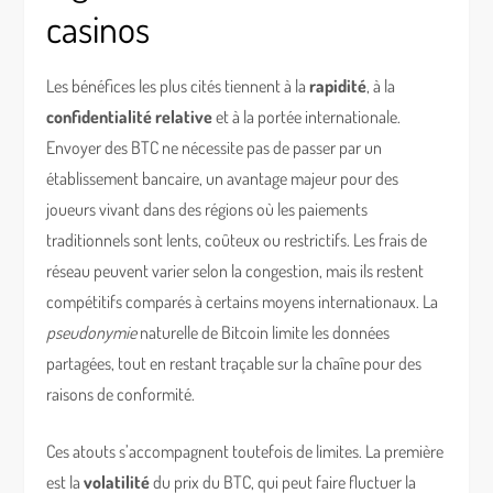
casinos
Les bénéfices les plus cités tiennent à la
rapidité
, à la
confidentialité relative
et à la portée internationale.
Envoyer des BTC ne nécessite pas de passer par un
établissement bancaire, un avantage majeur pour des
joueurs vivant dans des régions où les paiements
traditionnels sont lents, coûteux ou restrictifs. Les frais de
réseau peuvent varier selon la congestion, mais ils restent
compétitifs comparés à certains moyens internationaux. La
pseudonymie
naturelle de Bitcoin limite les données
partagées, tout en restant traçable sur la chaîne pour des
raisons de conformité.
Ces atouts s’accompagnent toutefois de limites. La première
est la
volatilité
du prix du BTC, qui peut faire fluctuer la