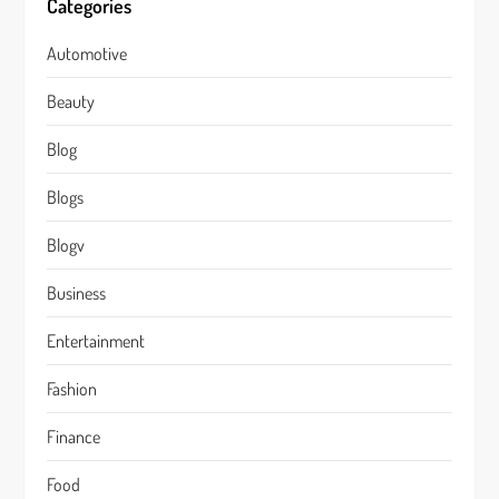
Categories
Automotive
Beauty
Blog
Blogs
Blogv
Business
Entertainment
Fashion
Finance
Food