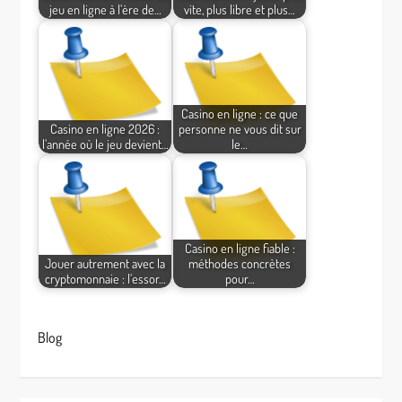
jeu en ligne à l’ère de…
vite, plus libre et plus…
Casino en ligne : ce que
Casino en ligne 2026 :
personne ne vous dit sur
l’année où le jeu devient…
le…
Casino en ligne fiable :
Jouer autrement avec la
méthodes concrètes
cryptomonnaie : l’essor…
pour…
Blog