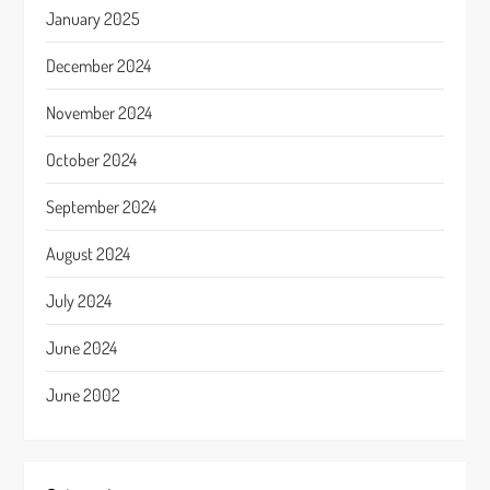
January 2025
December 2024
November 2024
October 2024
September 2024
August 2024
July 2024
June 2024
June 2002