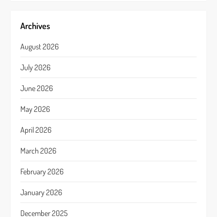
Archives
August 2026
July 2026
June 2026
May 2026
April 2026
March 2026
February 2026
January 2026
December 2025