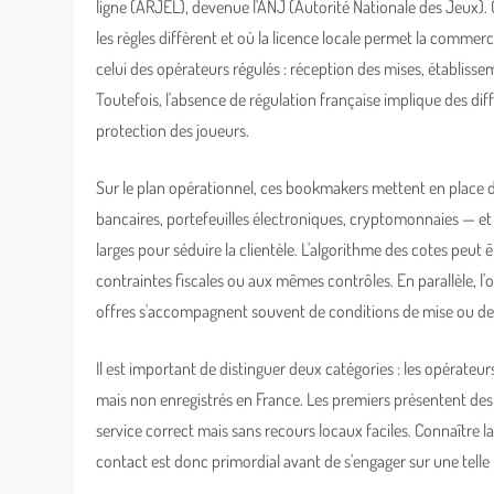
ligne (ARJEL), devenue l'ANJ (Autorité Nationale des Jeux).
les règles diffèrent et où la licence locale permet la comme
celui des opérateurs régulés : réception des mises, établiss
Toutefois, l'absence de régulation française implique des dif
protection des joueurs.
Sur le plan opérationnel, ces bookmakers mettent en place d
bancaires, portefeuilles électroniques, cryptomonnaies — et
larges pour séduire la clientèle. L'algorithme des cotes peut
contraintes fiscales ou aux mêmes contrôles. En parallèle, l
offres s'accompagnent souvent de conditions de mise ou de 
Il est important de distinguer deux catégories : les opérateu
mais non enregistrés en France. Les premiers présentent des 
service correct mais sans recours locaux faciles. Connaître l
contact est donc primordial avant de s'engager sur une telle