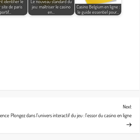
identifier le
Le nouveau standard du
 site de paris
jeu: maîtriser le casino
Casino Belgium en ligne :
portif…
en…
le guide essentiel pour…
Next
Next
Post
dence
Plongez dans l’univers interactif du jeu : l’essor du casino en ligne