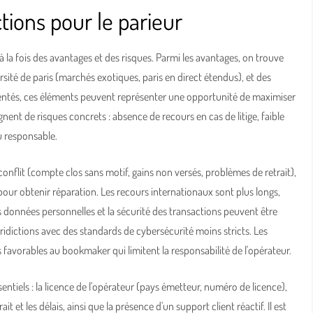
tions pour le parieur
a fois des avantages et des risques. Parmi les avantages, on trouve
rsité de paris (marchés exotiques, paris en direct étendus), et des
mentés, ces éléments peuvent représenter une opportunité de maximiser
ent de risques concrets : absence de recours en cas de litige, faible
u responsable.
conflit (compte clos sans motif, gains non versés, problèmes de retrait),
our obtenir réparation. Les recours internationaux sont plus longs,
es données personnelles et la sécurité des transactions peuvent être
ridictions avec des standards de cybersécurité moins stricts. Les
favorables au bookmaker qui limitent la responsabilité de l'opérateur.
sentiels : la licence de l'opérateur (pays émetteur, numéro de licence),
t et les délais, ainsi que la présence d'un support client réactif. Il est