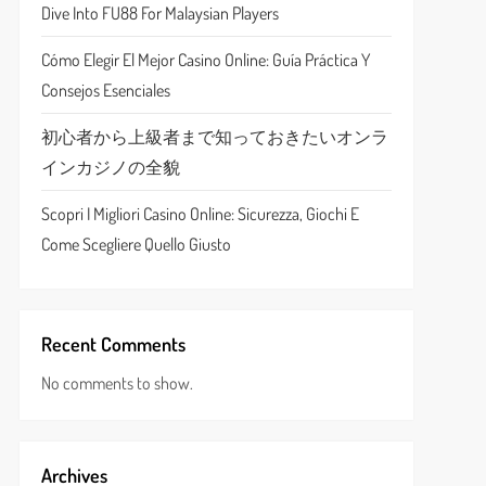
Dive Into FU88 For Malaysian Players
Cómo Elegir El Mejor Casino Online: Guía Práctica Y
Consejos Esenciales
初心者から上級者まで知っておきたいオンラ
インカジノの全貌
Scopri I Migliori Casino Online: Sicurezza, Giochi E
Come Scegliere Quello Giusto
Recent Comments
No comments to show.
Archives