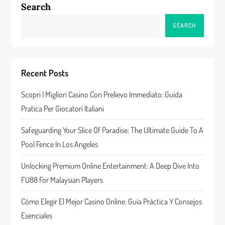
a
Search
v
SEARCH
i
g
Recent Posts
a
Scopri I Migliori Casino Con Prelievo Immediato: Guida
Pratica Per Giocatori Italiani
t
Safeguarding Your Slice Of Paradise: The Ultimate Guide To A
i
Pool Fence In Los Angeles
o
Unlocking Premium Online Entertainment: A Deep Dive Into
n
FU88 For Malaysian Players
Cómo Elegir El Mejor Casino Online: Guía Práctica Y Consejos
Esenciales