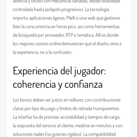
latencia y títulos con mecánicas variadas, desde volatilidad
controlada hasta jackpots progresivos. La tecnología
importa: aplicaciones ligeras, PWA o una web que gestione
bien la concurrencia en horas pico, así como herramientas
de búsqueda por proveedor, RTP o temática. Allí es donde
los
mejores casinos online
demuestran que el diseño sirve a
la experiencia, no a la confusión.
Experiencia del jugador:
coherencia y confianza
Los bonos deben ser justos en rollover, con contribuciones
claras por tipo de juego y límites de retirada transparentes.
La interfaz ha de priorizar accesibilidad y tiempos de carga;
la respuesta del servicio al cliente, medirse en minutos y con
soluciones reales (no guiones rígidos). La compatibilidad