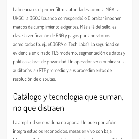
La licencia es el primer filtro: autoridades como la MGA, la
UKGC, la DGOJ (cuando corresponde) o Gibraltar imponen
marcos de cumplimiento exigentes. Más allá del sello, es
clave la verificación de RNG y pagos por laboratorios
acreditados (p. ej., eCOGRA o iTech Labs). La seguridad se
evidencia en cifrado TLS moderno, segmentación de datos y
políticas claras de privacidad. Un operador serio publica sus
auditorías, su RTP promedio y sus procedimientos de
resolución de disputas.
Catálogo y tecnología que suman,
no que distraen
La amplitud sin curaduría no aporta. Un buen portafolio
integra estudios reconocidos, mesas en vivo con baja