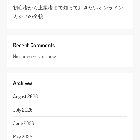
初心者から上級者まで知っておきたいオンライン
カジノの全貌
Recent Comments
No comments to show.
Archives
August 2026
July 2026
June 2026
May 2026