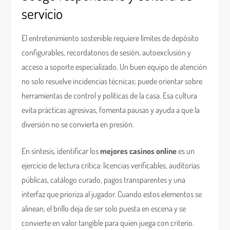
servicio
El entretenimiento sostenible requiere límites de depósito
configurables, recordatorios de sesión, autoexclusión y
acceso a soporte especializado. Un buen equipo de atención
no solo resuelve incidencias técnicas: puede orientar sobre
herramientas de control y políticas de la casa. Esa cultura
evita prácticas agresivas, fomenta pausas y ayuda a que la
diversión no se convierta en presión.
En síntesis, identificar los
mejores casinos online
es un
ejercicio de lectura crítica: licencias verificables, auditorías
públicas, catálogo curado, pagos transparentes y una
interfaz que prioriza al jugador. Cuando estos elementos se
alinean, el brillo deja de ser solo puesta en escena y se
convierte en valor tangible para quien juega con criterio.