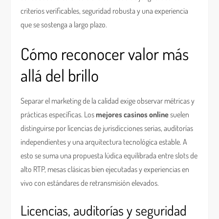
criterios verificables, seguridad robusta y una experiencia
que se sostenga a largo plazo.
Cómo reconocer valor más
allá del brillo
Separar el marketing de la calidad exige observar métricas y
prácticas específicas. Los
mejores casinos online
suelen
distinguirse por licencias de jurisdicciones serias, auditorías
independientes y una arquitectura tecnológica estable. A
esto se suma una propuesta lúdica equilibrada entre slots de
alto RTP, mesas clásicas bien ejecutadas y experiencias en
vivo con estándares de retransmisión elevados.
Licencias, auditorías y seguridad