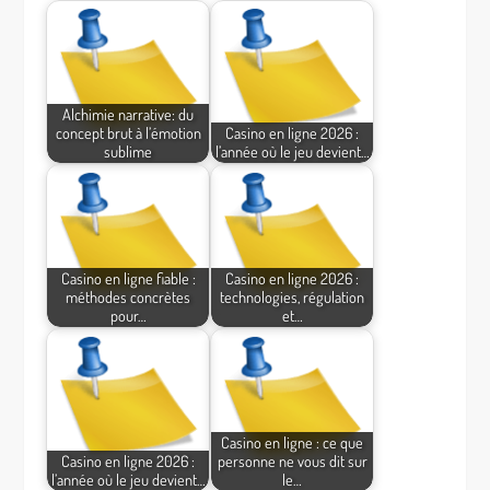
Alchimie narrative: du
concept brut à l’émotion
Casino en ligne 2026 :
sublime
l’année où le jeu devient…
Casino en ligne fiable :
Casino en ligne 2026 :
méthodes concrètes
technologies, régulation
pour…
et…
Casino en ligne : ce que
Casino en ligne 2026 :
personne ne vous dit sur
l’année où le jeu devient…
le…