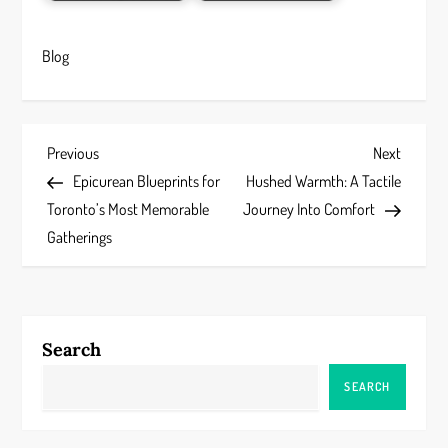
Blog
P
Previous
Next
Previous
Next
Post
Post
Epicurean Blueprints for
Hushed Warmth: A Tactile
o
Toronto’s Most Memorable
Journey Into Comfort
s
Gatherings
t
n
Search
a
SEARCH
v