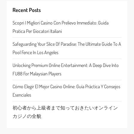
i
Recent Posts
g
Scopri I Migliori Casino Con Prelievo Immediato: Guida
a
Pratica Per Giocatori Italiani
t
Safeguarding Your Slice Of Paradise: The Ultimate Guide To A
Pool Fence In Los Angeles
i
Unlocking Premium Online Entertainment: A Deep Dive Into
o
FU88 For Malaysian Players
n
Cómo Elegir El Mejor Casino Online: Guía Práctica Y Consejos
Esenciales
初心者から上級者まで知っておきたいオンライン
カジノの全貌