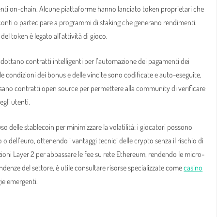
nti on-chain. Alcune piattaforme hanno lanciato token proprietari che
nti o partecipare a programmi di staking che generano rendimenti.
l token è legato all’attività di gioco.
adottano contratti intelligenti per l’automazione dei pagamenti dei
le condizioni dei bonus e delle vincite sono codificate e auto-eseguite,
usano contratti open source per permettere alla community di verificare
gli utenti.
so delle stablecoin per minimizzare la volatilità: i giocatori possono
o dell’euro, ottenendo i vantaggi tecnici delle crypto senza il rischio di
luzioni Layer 2 per abbassare le fee su rete Ethereum, rendendo le micro-
endenze del settore, è utile consultare risorse specializzate come
casino
ie emergenti.