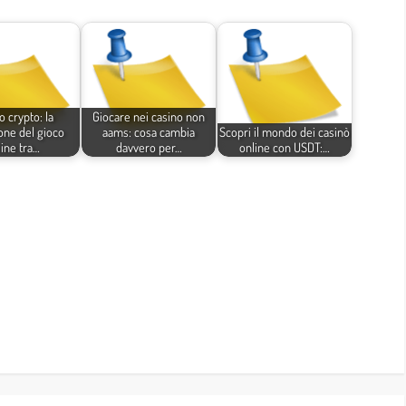
o crypto: la
Giocare nei casino non
ione del gioco
aams: cosa cambia
Scopri il mondo dei casinò
line tra…
davvero per…
online con USDT:…