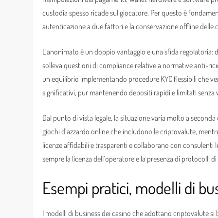
custodia spesso ricade sul giocatore. Per questo è fondamen
autenticazione a due fattori e la conservazione offline delle c
L’anonimato è un doppio vantaggio e una sfida regolatoria: da 
solleva questioni di compliance relative a normative anti-r
un equilibrio implementando procedure KYC flessibili che ver
significativi, pur mantenendo depositi rapidi e limitati senza
Dal punto di vista legale, la situazione varia molto a seconda
giochi d’azzardo online che includono le criptovalute, mentre 
licenze affidabili e trasparenti e collaborano con consulenti 
sempre la licenza dell’operatore e la presenza di protocolli di
Esempi pratici, modelli di bus
I modelli di business dei casino che adottano criptovalute si ba