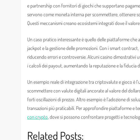
e partnership con fornitori di giochi che supportano pagame
servono come moneta interna per scommettere, ottenere sco
Questi meccanismi creano ecosistemi integrati dove il valore de
Un caso pratico interessante è quello delle piattaforme che 
jackpot e la gestione delle promozioni. Con i smart contract, 
riducendo errori e controversie. Alcuni casino dimostrativi 
i calcoli dei payout, aumentando la reputazione e la fiducia de
Un esempio reale di integrazione tra criptovalute e gioco è l’u
scommettere con valute digitali ancorate al valore del dollaro 
forti oscillazioni di prezzo. Altro esempio è l’adozione di so
transazioni più praticabili. Per approfondire piattaforme e t
con crypto
, dove si possono confrontare progetti e tecnolog
Related Posts: