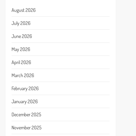
August 2026
July 2026
June 2026
May 2026
April 2026
March 2026
February 2026
January 2026
December 2025
November 2025