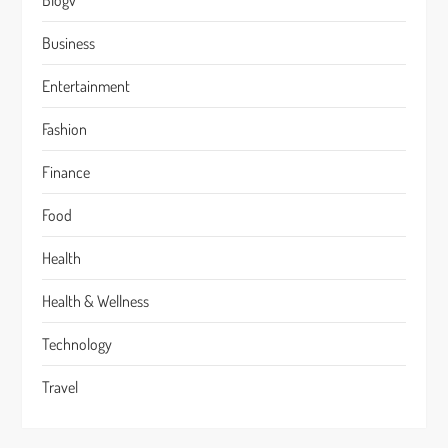
Blogv
Business
Entertainment
Fashion
Finance
Food
Health
Health & Wellness
Technology
Travel