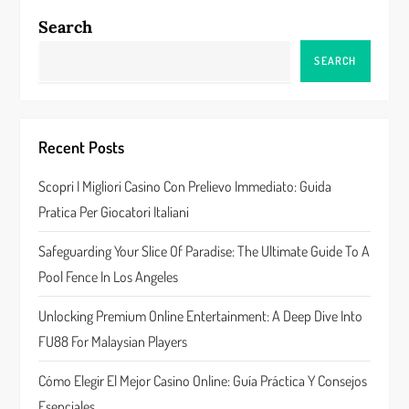
a
Search
v
SEARCH
i
g
Recent Posts
a
Scopri I Migliori Casino Con Prelievo Immediato: Guida
Pratica Per Giocatori Italiani
t
Safeguarding Your Slice Of Paradise: The Ultimate Guide To A
i
Pool Fence In Los Angeles
o
Unlocking Premium Online Entertainment: A Deep Dive Into
n
FU88 For Malaysian Players
Cómo Elegir El Mejor Casino Online: Guía Práctica Y Consejos
Esenciales