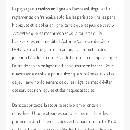
Le paysage du
casino en ligne
en France est singulier. La
réglementation française autorise les paris sportifs, les paris
hippiques et le poker en ligne, tandis que les jeux de
casino
virtuel
tels que les machines à sous, la roulette ou le
blackjack restent interdits. L’Autorité Nationale des Jeux
(ANJ) veille à l’intégrité du marché, à la protection des
joueurs et à la lutte contre l’addiction, tout en rappelant que
l’offre de casino en ligne n’est pas ouverte en France. Cette
nuance est essentielle pour quiconque s’intéresse aux sites
de jeu : savoir précisément ce qui est légal permet d’éviter
des services non régulés et des risques associés.
Dans ce contexte, la sécurité est le premier critère à
considérer. Un opérateur responsable met en place des
protocoles de chiffrement, des vérifications d’identité (KYC)
et des outils de
jeu responsable
: limites de dépôt, de mise,