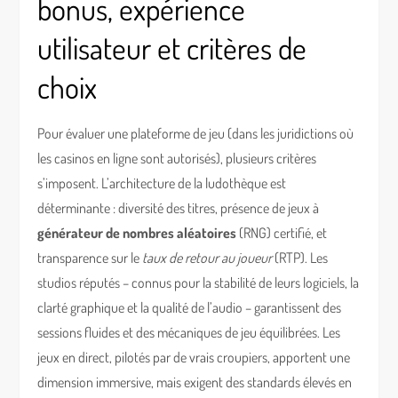
bonus, expérience
utilisateur et critères de
choix
Pour évaluer une plateforme de jeu (dans les juridictions où
les casinos en ligne sont autorisés), plusieurs critères
s’imposent. L’architecture de la ludothèque est
déterminante : diversité des titres, présence de jeux à
générateur de nombres aléatoires
(RNG) certifié, et
transparence sur le
taux de retour au joueur
(RTP). Les
studios réputés – connus pour la stabilité de leurs logiciels, la
clarté graphique et la qualité de l’audio – garantissent des
sessions fluides et des mécaniques de jeu équilibrées. Les
jeux en direct, pilotés par de vrais croupiers, apportent une
dimension immersive, mais exigent des standards élevés en