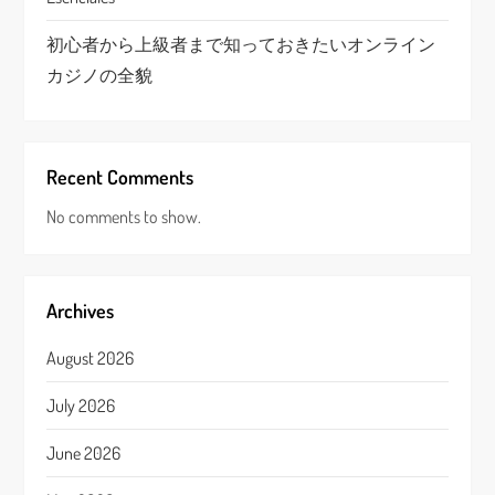
初心者から上級者まで知っておきたいオンライン
カジノの全貌
Recent Comments
No comments to show.
Archives
August 2026
July 2026
June 2026