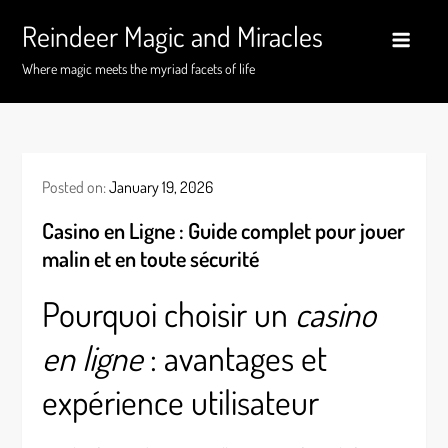
Skip
Reindeer Magic and Miracles
to
content
Where magic meets the myriad facets of life
Posted on:
January 19, 2026
Casino en Ligne : Guide complet pour jouer
malin et en toute sécurité
Pourquoi choisir un
casino
en ligne
: avantages et
expérience utilisateur