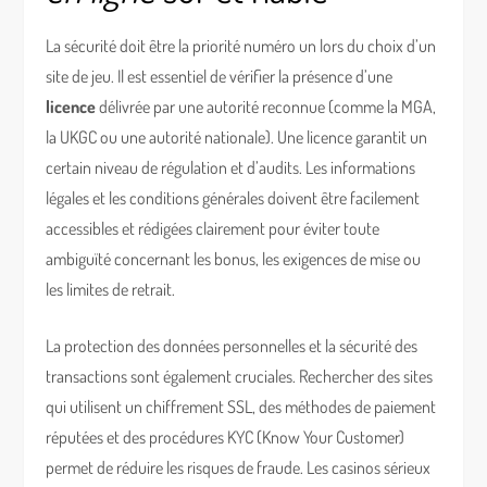
La sécurité doit être la priorité numéro un lors du choix d’un
site de jeu. Il est essentiel de vérifier la présence d’une
licence
délivrée par une autorité reconnue (comme la MGA,
la UKGC ou une autorité nationale). Une licence garantit un
certain niveau de régulation et d’audits. Les informations
légales et les conditions générales doivent être facilement
accessibles et rédigées clairement pour éviter toute
ambiguïté concernant les bonus, les exigences de mise ou
les limites de retrait.
La protection des données personnelles et la sécurité des
transactions sont également cruciales. Rechercher des sites
qui utilisent un chiffrement SSL, des méthodes de paiement
réputées et des procédures KYC (Know Your Customer)
permet de réduire les risques de fraude. Les casinos sérieux