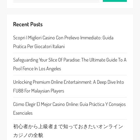
v
i
Recent Posts
g
Scopri I Migliori Casino Con Prelievo Immediato: Guida
a
Pratica Per Giocatori Italiani
t
Safeguarding Your Slice Of Paradise: The Ultimate Guide To A
Pool Fence In Los Angeles
i
Unlocking Premium Online Entertainment: A Deep Dive Into
o
FU88 For Malaysian Players
n
Cómo Elegir El Mejor Casino Online: Guía Práctica Y Consejos
Esenciales
初心者から上級者まで知っておきたいオンライン
カジノの全貌