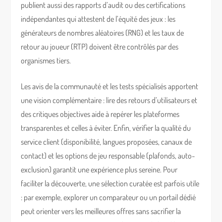
publient aussi des rapports d’audit ou des certifications
indépendantes qui attestent de l’équité des jeux : les
générateurs de nombres aléatoires (RNG) et les taux de
retour au joueur (RTP) doivent être contrôlés par des
organismes tiers.
Les avis de la communauté et les tests spécialisés apportent
une vision complémentaire : lire des retours d’utilisateurs et
des critiques objectives aide à repérer les plateformes
transparentes et celles à éviter. Enfin, vérifier la qualité du
service client (disponibilité, langues proposées, canaux de
contact) et les options de jeu responsable (plafonds, auto-
exclusion) garantit une expérience plus sereine. Pour
faciliter la découverte, une sélection curatée est parfois utile
: par exemple, explorer un comparateur ou un portail dédié
peut orienter vers les meilleures offres sans sacrifier la