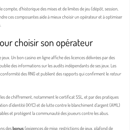
 de compte, d'historique des mises et de limites de jeu (dépôt, session,
re ces composantes aide à mieux choisir un opérateur et à optimiser
.
pour choisir son opérateur
e jeux. Un bon casino en ligne affiche des licences délivrées par des
publie des informations sur les audits indépendants de ses jeux. Les
conformité des RNG et publient des rapports qui confirment le
retour
les de chiffrement, notamment le certificat SSL, et par des pratiques
ion d'identité (KYC) et de lutte contre le blanchiment d'argent (AML)
 fiables et protègent la communauté des joueurs contre les abus.
ions des
bonus
(exigences de mise, restrictions de jeux, plafond de