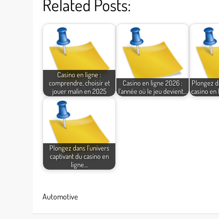
Related Posts:
Casino en ligne :
comprendre, choisir et
Casino en ligne 2026 :
Plongez d
jouer malin en 2025
l’année où le jeu devient…
casino en 
Plongez dans l'univers
captivant du casino en
ligne…
Automotive