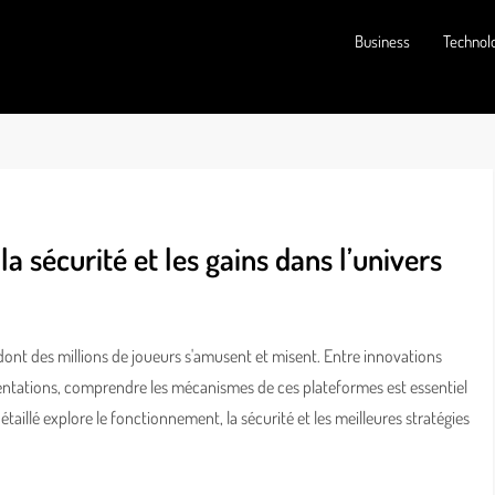
Business
Technol
 la sécurité et les gains dans l’univers
ont des millions de joueurs s'amusent et misent. Entre innovations
entations, comprendre les mécanismes de ces plateformes est essentiel
taillé explore le fonctionnement, la sécurité et les meilleures stratégies