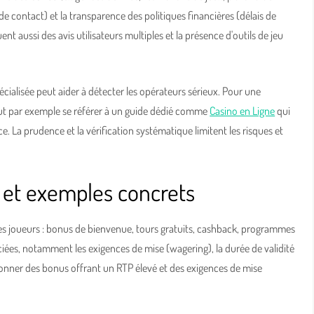
x de contact) et la transparence des politiques financières (délais de
nt aussi des avis utilisateurs multiples et la présence d'outils de jeu
cialisée peut aider à détecter les opérateurs sérieux. Pour une
eut par exemple se référer à un guide dédié comme
Casino en Ligne
qui
e. La prudence et la vérification systématique limitent les risques et
 et exemples concrets
er les joueurs : bonus de bienvenue, tours gratuits, cashback, programmes
iées, notamment les exigences de mise (wagering), la durée de validité
ectionner des bonus offrant un RTP élevé et des exigences de mise