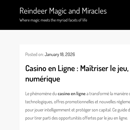
Skip
Reindeer Magic and Miracles
to
content
Where magic meets the myriad facets of life
Posted on:
January 18, 2026
Casino en Ligne : Maîtriser le jeu,
numérique
Le phénomène du
casino en ligne
a transformé la manière d
technologiques, offres promotionnelles et nouvelles réglem
pour jouer intelligemment et protéger son capital. Ce guide dé
pour tirer parti des opportunités offertes par le jeu en ligne.