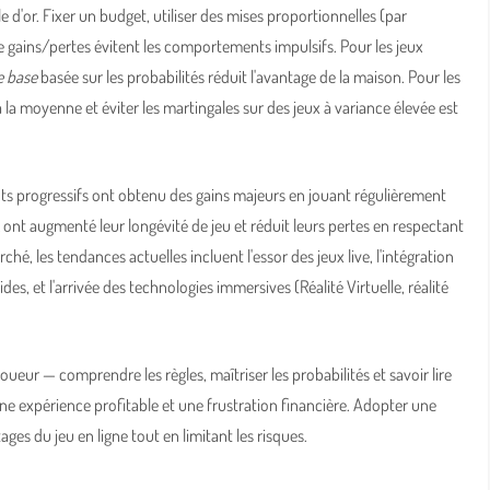
e d'or. Fixer un budget, utiliser des mises proportionnelles (par
de gains/pertes évitent les comportements impulsifs. Pour les jeux
e base
basée sur les probabilités réduit l'avantage de la maison. Pour les
à la moyenne et éviter les martingales sur des jeux à variance élevée est
kpots progressifs ont obtenu des gains majeurs en jouant régulièrement
k ont augmenté leur longévité de jeu et réduit leurs pertes en respectant
ché, les tendances actuelles incluent l'essor des jeux live, l'intégration
, et l'arrivée des technologies immersives (Réalité Virtuelle, réalité
oueur — comprendre les règles, maîtriser les probabilités et savoir lire
une expérience profitable et une frustration financière. Adopter une
ges du jeu en ligne tout en limitant les risques.