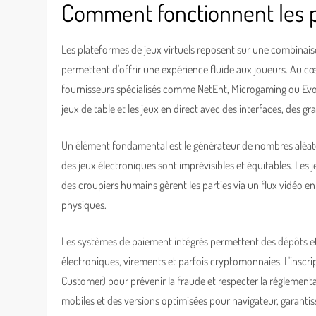
Comment fonctionnent les p
Les plateformes de jeux virtuels reposent sur une combinaison
permettent d'offrir une expérience fluide aux joueurs. Au cœ
fournisseurs spécialisés comme NetEnt, Microgaming ou Evol
jeux de table et les jeux en direct avec des interfaces, des g
Un élément fondamental est le générateur de nombres aléato
des jeux électroniques sont imprévisibles et équitables. Les je
des croupiers humains gèrent les parties via un flux vidéo e
physiques.
Les systèmes de paiement intégrés permettent des dépôts et re
électroniques, virements et parfois cryptomonnaies. L'insc
Customer) pour prévenir la fraude et respecter la réglement
mobiles et des versions optimisées pour navigateur, garantis