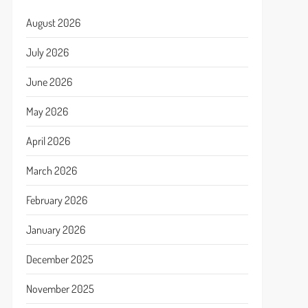
August 2026
July 2026
June 2026
May 2026
April 2026
March 2026
February 2026
January 2026
December 2025
November 2025