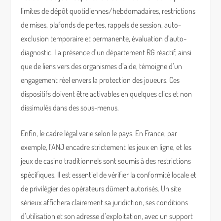
limites de dépôt quotidiennes/hebdomadaires, restrictions
de mises, plafonds de pertes, rappels de session, auto-
exclusion temporaire et permanente, évaluation d’auto-
diagnostic. La présence d’un département RG réactif, ainsi
que de liens vers des organismes d’aide, témoigne d’un
engagement réel envers la protection des joueurs. Ces
dispositifs doivent être activables en quelques clics et non
dissimulés dans des sous-menus.
Enfin, le cadre légal varie selon le pays. En France, par
exemple, l’ANJ encadre strictement les jeux en ligne, et les
jeux de casino traditionnels sont soumis à des restrictions
spécifiques. Il est essentiel de vérifier la conformité locale et
de privilégier des opérateurs dûment autorisés. Un site
sérieux affichera clairement sa juridiction, ses conditions
d’utilisation et son adresse d’exploitation, avec un support