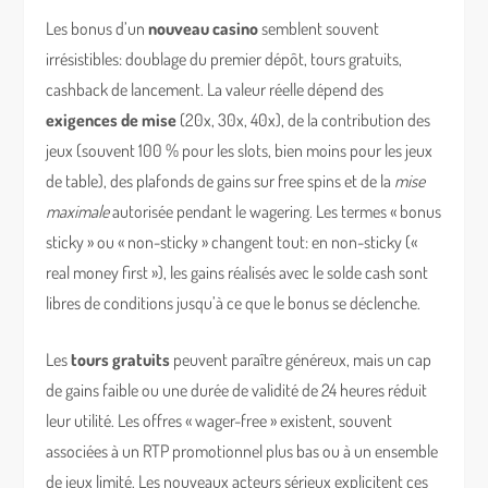
Les bonus d’un
nouveau casino
semblent souvent
irrésistibles: doublage du premier dépôt, tours gratuits,
cashback de lancement. La valeur réelle dépend des
exigences de mise
(20x, 30x, 40x), de la contribution des
jeux (souvent 100 % pour les slots, bien moins pour les jeux
de table), des plafonds de gains sur free spins et de la
mise
maximale
autorisée pendant le wagering. Les termes « bonus
sticky » ou « non-sticky » changent tout: en non-sticky («
real money first »), les gains réalisés avec le solde cash sont
libres de conditions jusqu’à ce que le bonus se déclenche.
Les
tours gratuits
peuvent paraître généreux, mais un cap
de gains faible ou une durée de validité de 24 heures réduit
leur utilité. Les offres « wager-free » existent, souvent
associées à un RTP promotionnel plus bas ou à un ensemble
de jeux limité. Les nouveaux acteurs sérieux explicitent ces