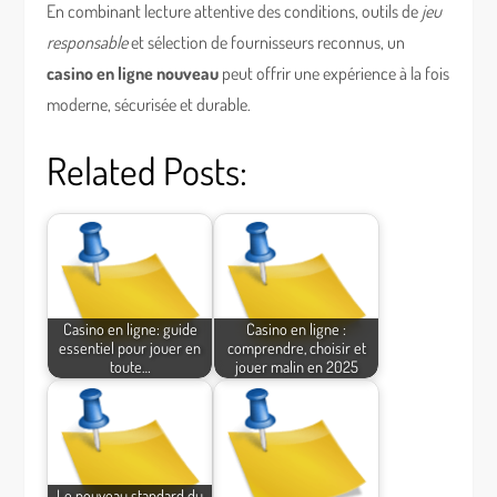
En combinant lecture attentive des conditions, outils de
jeu
responsable
et sélection de fournisseurs reconnus, un
casino en ligne nouveau
peut offrir une expérience à la fois
moderne, sécurisée et durable.
Related Posts:
Casino en ligne: guide
Casino en ligne :
essentiel pour jouer en
comprendre, choisir et
toute…
jouer malin en 2025
Le nouveau standard du