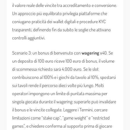
il valore reale delle vincite tra accreditamento e conversione.
Un approccio più equilibrato privilegia piattaforme che
coniugano praticità dei wallet digitali e procedure KYC
trasparenti, definendo fin da subito le soglie che attivano
controlli aggiuntivi.
Scenario 3: un bonus di benvenuto con
wagering
x40. Se
un deposito di 100 euro riceve 100 euro di bonus, il volume
di scommessa richiesto sarà 4.000 euro. Se le slot
contribuiscono al 100% e i giochi da tavolo al 10%, spostarsi
sui tavoli rende il percorso dieci volte più lungo. Molti
operatori impongono un limite di puntata massima per
singola giocata durante il wagering: superarlo può invalidare
il bonus e le vincite collegate. Leggere i Termini, cercare
limitazioni come “stake cap”, “game weight” e “restricted
games”, e chiedere conferma al supporto prima di giocare