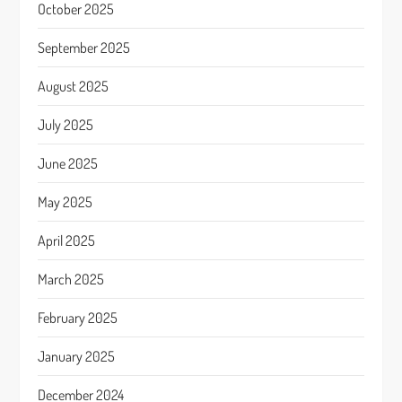
October 2025
September 2025
August 2025
July 2025
June 2025
May 2025
April 2025
March 2025
February 2025
January 2025
December 2024