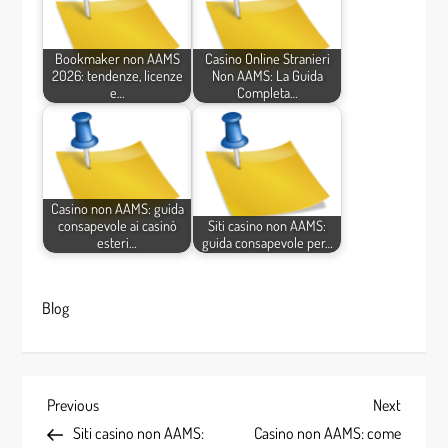
Bookmaker non AAMS
Casino Online Stranieri
2026: tendenze, licenze
Non AAMS: La Guida
e…
Completa…
Casino non AAMS: guida
consapevole ai casinò
Siti casino non AAMS:
esteri…
guida consapevole per…
Blog
P
Previous
Next
Previous
Next
Post
Post
Siti casino non AAMS:
Casino non AAMS: come