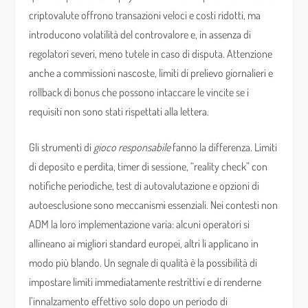
criptovalute offrono transazioni veloci e costi ridotti, ma
introducono volatilità del controvalore e, in assenza di
regolatori severi, meno tutele in caso di disputa. Attenzione
anche a commissioni nascoste, limiti di prelievo giornalieri e
rollback di bonus che possono intaccare le vincite se i
requisiti non sono stati rispettati alla lettera.
Gli strumenti di
gioco responsabile
fanno la differenza. Limiti
di deposito e perdita, timer di sessione, “reality check” con
notifiche periodiche, test di autovalutazione e opzioni di
autoesclusione sono meccanismi essenziali. Nei contesti non
ADM la loro implementazione varia: alcuni operatori si
allineano ai migliori standard europei, altri li applicano in
modo più blando. Un segnale di qualità è la possibilità di
impostare limiti immediatamente restrittivi e di renderne
l’innalzamento effettivo solo dopo un periodo di