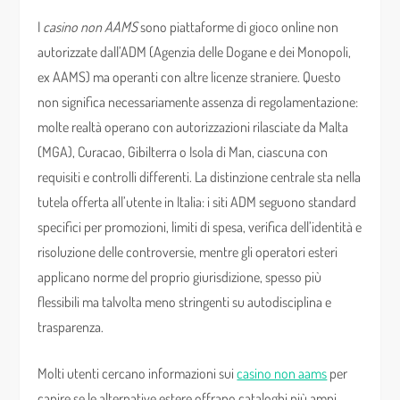
I
casino non AAMS
sono piattaforme di gioco online non
autorizzate dall’ADM (Agenzia delle Dogane e dei Monopoli,
ex AAMS) ma operanti con altre licenze straniere. Questo
non significa necessariamente assenza di regolamentazione:
molte realtà operano con autorizzazioni rilasciate da Malta
(MGA), Curacao, Gibilterra o Isola di Man, ciascuna con
requisiti e controlli differenti. La distinzione centrale sta nella
tutela offerta all’utente in Italia: i siti ADM seguono standard
specifici per promozioni, limiti di spesa, verifica dell’identità e
risoluzione delle controversie, mentre gli operatori esteri
applicano norme del proprio giurisdizione, spesso più
flessibili ma talvolta meno stringenti su autodisciplina e
trasparenza.
Molti utenti cercano informazioni sui
casino non aams
per
capire se le alternative estere offrano cataloghi più ampi,