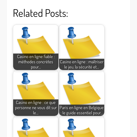
Related Posts:
Casino en ligne fiable :
méthodes concrètes
Casino en ligne : maîtriser
pour…
le jeu, la sécurité et…
Casino en ligne : ce que
personne ne vous dit sur
Paris en ligne en Belgique
le…
: le guide essentiel pour…