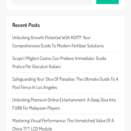
a
v
Recent Posts
i
Unlocking Growth Potential With KOI77: Your
g
Comprehensive Guide To Modern Fertilizer Solutions
a
Scopri I Migliori Casino Con Prelievo Immediato: Guida
t
Pratica Per Giocatori Italiani
i
Safeguarding Your Slice Of Paradise: The Ultimate Guide To A
Pool Fence In Los Angeles
o
Unlocking Premium Online Entertainment: A Deep Dive Into
n
FU88 For Malaysian Players
Mastering Visual Performance: The Unmatched Value Of A
China TFT LCD Module