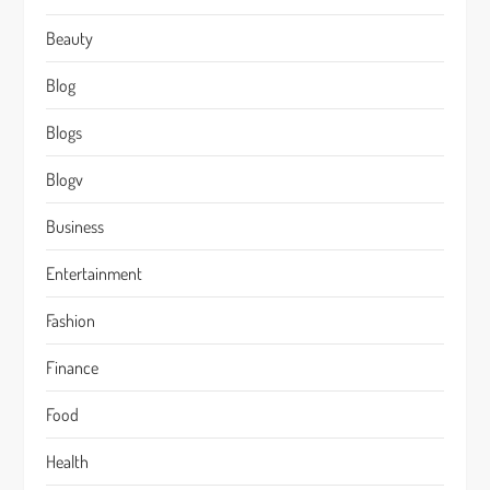
Beauty
Blog
Blogs
Blogv
Business
Entertainment
Fashion
Finance
Food
Health