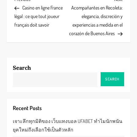
P
Post
Post
Casino en ligne France
Acompañantes en Recoleta:
o
légal : ce que tout joueur
elegancia, discreción y
s
français doit savoir
experiencias a medida en el
corazón de Buenos Aires
t
n
a
Search
v
SEARCH
i
g
Recent Posts
a
เจาะลึกทุกมิติของ เว็บแทงบอล UFABET ทำไมนักพนัน
ยุคใหม่ถึงเลือกใช้เป็นตัวหลัก
t