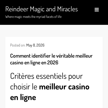
Skip
Reindeer Magic and Miracles
to
content
Where magic meets the myriad facets of life
Posted on:
May 8, 2026
Comment identifier le véritable meilleur
casino en ligne en 2026
Critères essentiels pour
choisir le
meilleur casino
en ligne