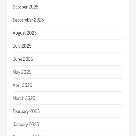
October 2025
September 2025
August 2025
July 2025
June 2025
May 2025
April 2025
March 2025
February 2025
January 2025