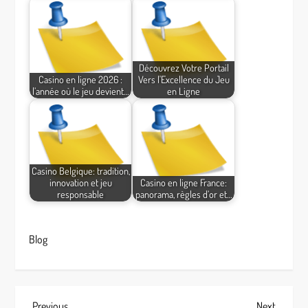
Découvrez Votre Portail
Casino en ligne 2026 :
Vers l'Excellence du Jeu
l’année où le jeu devient…
en Ligne
Casino Belgique: tradition,
innovation et jeu
Casino en ligne France:
responsable
panorama, règles d’or et…
Blog
Previous
Next
Previous
Next