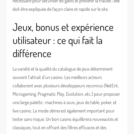
nécessaire pour sécuriser les gains et prévenir la fraude ; elle
doit être expliquée de façon claire et rapide sur le site.
Jeux, bonus et expérience
utilisateur : ce qui fait la
différence
La variété et la qualité du catalogue de jeux déterminent
souvent l’attrait d’un casino. Les meilleurs acteurs
collaborent avec plusieurs développeurs reconnus (NetEnt,
Microgaming, Pragmatic Play, Evolution, etc.) pour proposer
une large palette : machines à sous, jeux de table, poker, et
live casino. Le mode
démo
est également important pour
tester sans risque. Un bon casino équilibrera nouveautés et
classiques, tout en offrant des filtres efficaces et des