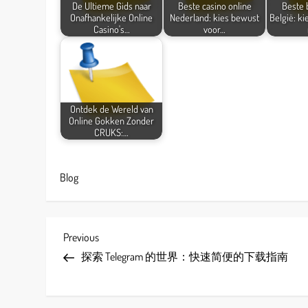
De Ultieme Gids naar
Beste casino online
Beste
Onafhankelijke Online
Nederland: kies bewust
België: kie
Casino's…
voor…
Ontdek de Wereld van
Online Gokken Zonder
CRUKS:…
Blog
P
Previous
Previous
Post
探索 Telegram 的世界：快速简便的下载指南
o
s