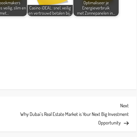
 bookmakers
Optimaliseer je
s veilig, slim en
Casino iDEAL: snel, veilig
Energieverbruik
met…
en vertrouwd betalen bij…
met Zonnepanelen in…
Next
Next
Post
Why Dubai’s Real Estate Market is Your Next Big Investment
Opportunity