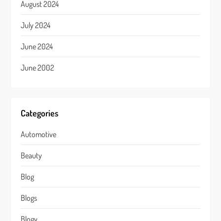
August 2024
July 2024
June 2024
June 2002
Categories
Automotive
Beauty
Blog
Blogs
Blogv