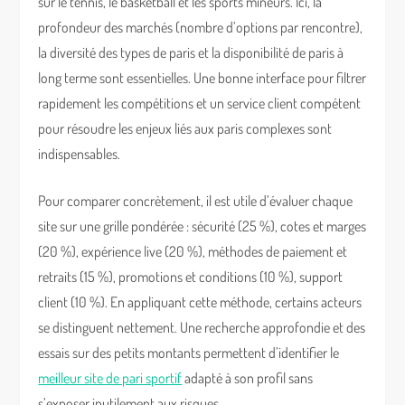
sur le tennis, le basketball et les sports mineurs. Ici, la
profondeur des marchés (nombre d’options par rencontre),
la diversité des types de paris et la disponibilité de paris à
long terme sont essentielles. Une bonne interface pour filtrer
rapidement les compétitions et un service client compétent
pour résoudre les enjeux liés aux paris complexes sont
indispensables.
Pour comparer concrètement, il est utile d’évaluer chaque
site sur une grille pondérée : sécurité (25 %), cotes et marges
(20 %), expérience live (20 %), méthodes de paiement et
retraits (15 %), promotions et conditions (10 %), support
client (10 %). En appliquant cette méthode, certains acteurs
se distinguent nettement. Une recherche approfondie et des
essais sur des petits montants permettent d’identifier le
meilleur site de pari sportif
adapté à son profil sans
s’exposer inutilement aux risques.