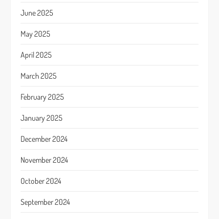
June 2025
May 2025
April 2025
March 2025
February 2025
January 2025
December 2024
November 2024
October 2024
September 2024