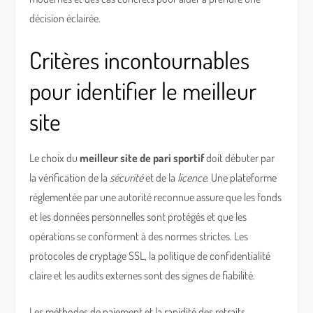
décision éclairée.
Critères incontournables
pour identifier le meilleur
site
Le choix du
meilleur site de pari sportif
doit débuter par
la vérification de la
sécurité
et de la
licence
. Une plateforme
réglementée par une autorité reconnue assure que les fonds
et les données personnelles sont protégés et que les
opérations se conforment à des normes strictes. Les
protocoles de cryptage SSL, la politique de confidentialité
claire et les audits externes sont des signes de fiabilité.
Les méthodes de paiement et la rapidité des retraits