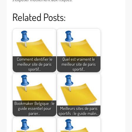
Related Posts:
Comment identifier le
Quel est vraiment le
meilleur site de paris
meilleur site de paris
sportif…
sportif…
Bookmaker Belgique : le
guide essentiel pour
Meilleurs sites de paris
parier…
sportifs : le guide malin…