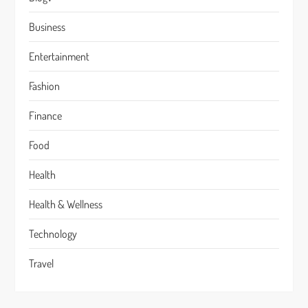
Business
Entertainment
Fashion
Finance
Food
Health
Health & Wellness
Technology
Travel