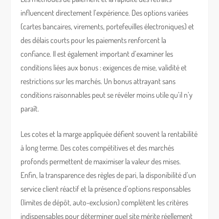
influencent directement l’expérience. Des options variées
(cartes bancaires, virements, portefeuilles électroniques) et
des délais courts pour les paiements renforcent la
confiance. Il est également important d’examiner les
conditions liées aux bonus : exigences de mise, validité et
restrictions sur les marchés. Un bonus attrayant sans
conditions raisonnables peut se révéler moins utile qu’il n’y
paraît.
Les cotes et la marge appliquée défient souvent la rentabilité
à long terme. Des cotes compétitives et des marchés
profonds permettent de maximiser la valeur des mises.
Enfin, la transparence des règles de pari, la disponibilité d’un
service client réactif et la présence d’options responsables
(limites de dépôt, auto-exclusion) complètent les critères
indispensables pour déterminer quel site mérite réellement