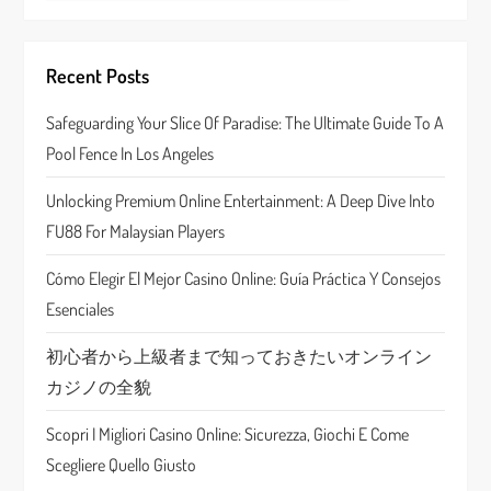
v
i
Recent Posts
g
Safeguarding Your Slice Of Paradise: The Ultimate Guide To A
a
Pool Fence In Los Angeles
t
Unlocking Premium Online Entertainment: A Deep Dive Into
FU88 For Malaysian Players
i
Cómo Elegir El Mejor Casino Online: Guía Práctica Y Consejos
o
Esenciales
n
初心者から上級者まで知っておきたいオンライン
カジノの全貌
Scopri I Migliori Casino Online: Sicurezza, Giochi E Come
Scegliere Quello Giusto