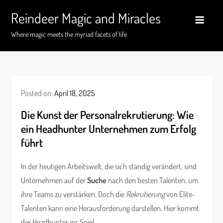
Skip
Reindeer Magic and Miracles
to
content
Where magic meets the myriad facets of life
Posted on:
April 18, 2025
Die Kunst der Personalrekrutierung: Wie
ein Headhunter Unternehmen zum Erfolg
führt
In der heutigen Arbeitswelt, die sich ständig verändert, sind
Unternehmen auf der
Suche
nach den besten Talenten, um
ihre Teams zu verstärken. Doch die
Rekrutierung
von Elite-
Talenten kann eine Herausforderung darstellen. Hier kommt
der Headhunter ins Spiel.