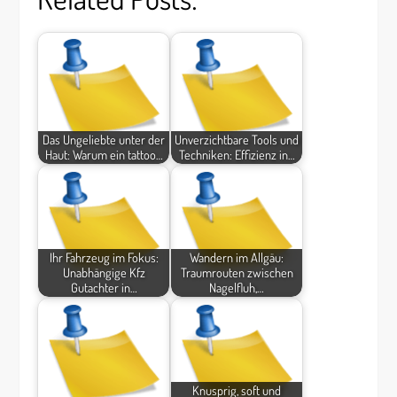
Das Ungeliebte unter der
Unverzichtbare Tools und
Haut: Warum ein tattoo…
Techniken: Effizienz in…
Ihr Fahrzeug im Fokus:
Wandern im Allgäu:
Unabhängige Kfz
Traumrouten zwischen
Gutachter in…
Nagelfluh,…
Knusprig, soft und