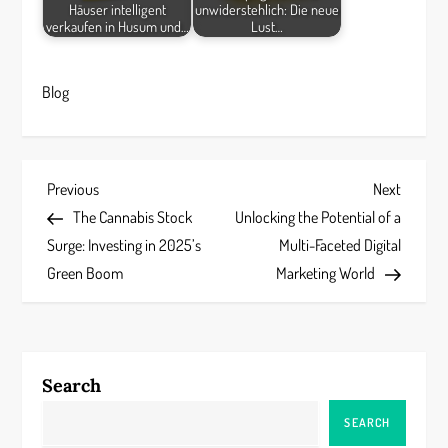
Häuser intelligent
unwiderstehlich: Die neue
verkaufen in Husum und…
Lust…
Blog
P
Previous
Next
Previous
Next
Post
Post
The Cannabis Stock
Unlocking the Potential of a
o
Surge: Investing in 2025’s
Multi-Faceted Digital
s
Green Boom
Marketing World
t
n
Search
a
SEARCH