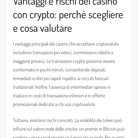
Vantaggi e rischi dei casino
con crypto: perché scegliere
e cosa valutare
I vantaggi principali dei casino che accettano criptovalute
includono transazioni più veloci, commissioni ridotte e
maggiore privacy. Le transazioni crypto possono essere
confermate in pochi minuti, consentendo depositi
immediati e ritiri più rapidi rispetto ai circuiti bancari
tradizionali. Inoltre, l’assenza di intermediari spesso si
traduce in costi di transazione inferiori e in offerte
promozionali dedicate a chi usa
criptovalute
.
Tuttavia, esistono rischi concreti. La volatilità dei token può
influire sul valore reale delle vincite: un premio in Bitcoin può
perdere valore rapidamente se il mercato scende. Per questo