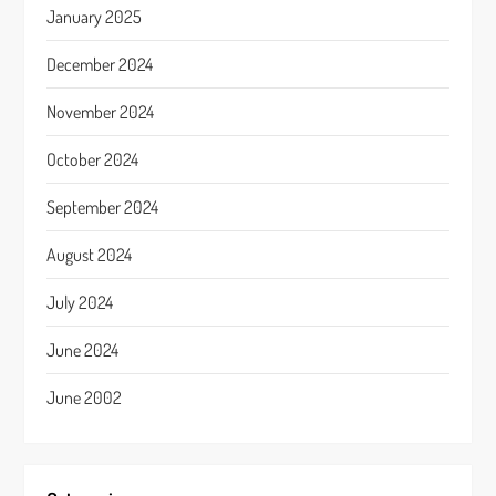
January 2025
December 2024
November 2024
October 2024
September 2024
August 2024
July 2024
June 2024
June 2002