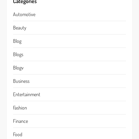
Categories
Automotive
Beauty
Blog
Blogs
Blogv
Business
Entertainment
Fashion
Finance
Food