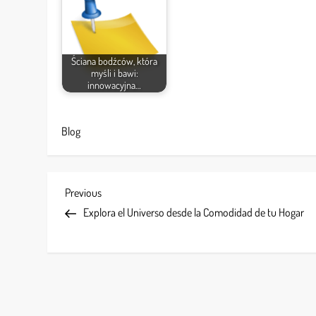
Ściana bodźców, która
myśli i bawi:
innowacyjna…
Blog
P
Previous
Previous
Post
Explora el Universo desde la Comodidad de tu Hogar
o
s
t