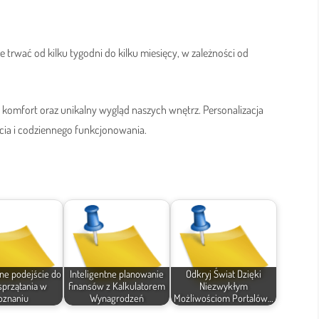
trwać od kilku tygodni do kilku miesięcy, w zależności od
 komfort oraz unikalny wygląd naszych wnętrz. Personalizacja
ycia i codziennego funkcjonowania.
e podejście do
Inteligentne planowanie
Odkryj Świat Dzięki
sprzątania w
finansów z Kalkulatorem
Niezwykłym
oznaniu
Wynagrodzeń
Możliwościom Portalów…