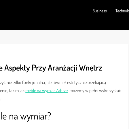
Business
Technol
e Aspekty Przy Aranżacji Wnętrz
yć nie tylko funkcjonalną, ale również estetycznie urzekającą
nie, takim jak
meble na wymiar Zabrze
, możemy w pełni wykorzystać
u.
le na wymiar?