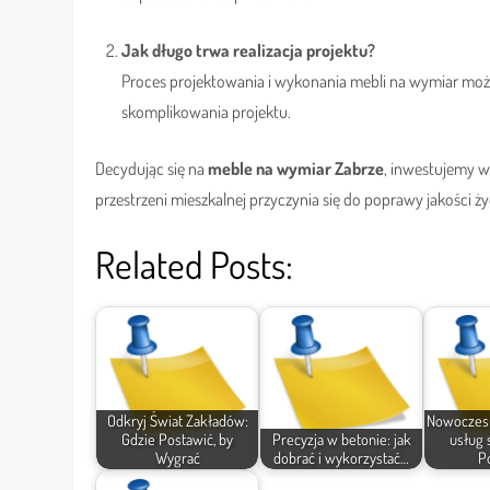
Jak długo trwa realizacja projektu?
Proces projektowania i wykonania mebli na wymiar może 
skomplikowania projektu.
Decydując się na
meble na wymiar Zabrze
, inwestujemy w
przestrzeni mieszkalnej przyczynia się do poprawy jakości ż
Related Posts:
Odkryj Świat Zakładów:
Nowoczesn
Gdzie Postawić, by
Precyzja w betonie: jak
usług 
Wygrać
dobrać i wykorzystać…
P