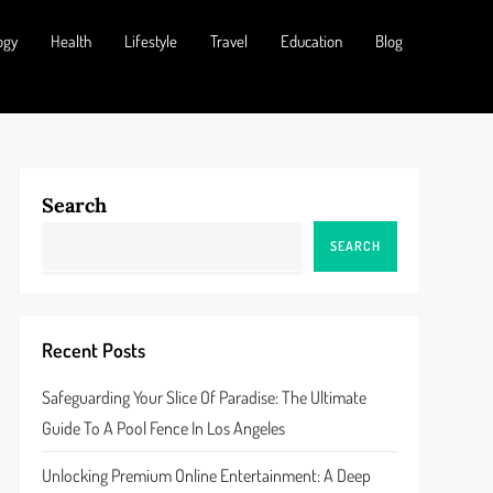
ogy
Health
Lifestyle
Travel
Education
Blog
Search
SEARCH
Recent Posts
Safeguarding Your Slice Of Paradise: The Ultimate
Guide To A Pool Fence In Los Angeles
Unlocking Premium Online Entertainment: A Deep