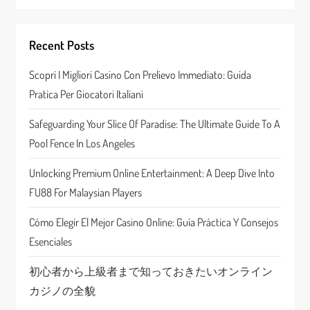
v
i
Recent Posts
g
Scopri I Migliori Casino Con Prelievo Immediato: Guida
a
Pratica Per Giocatori Italiani
t
Safeguarding Your Slice Of Paradise: The Ultimate Guide To A
Pool Fence In Los Angeles
i
Unlocking Premium Online Entertainment: A Deep Dive Into
o
FU88 For Malaysian Players
n
Cómo Elegir El Mejor Casino Online: Guía Práctica Y Consejos
Esenciales
初心者から上級者まで知っておきたいオンライン
カジノの全貌