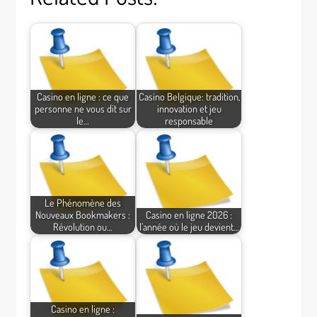
Casino en ligne : ce que
Casino Belgique: tradition,
personne ne vous dit sur
innovation et jeu
le…
responsable
Le Phénomène des
Nouveaux Bookmakers :
Casino en ligne 2026 :
Révolution ou…
l’année où le jeu devient…
Casino en ligne :