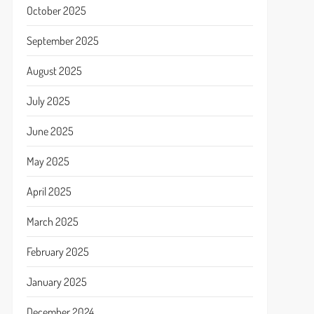
October 2025
September 2025
August 2025
July 2025
June 2025
May 2025
April 2025
March 2025
February 2025
January 2025
December 2024