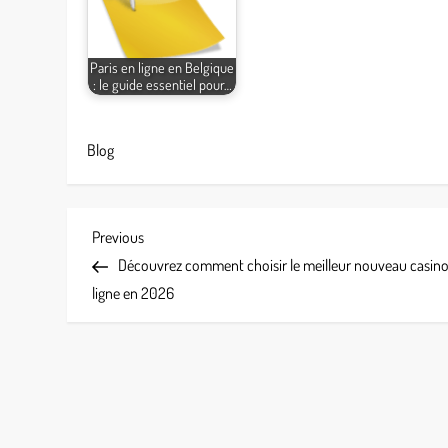
Paris en ligne en Belgique
: le guide essentiel pour…
Blog
P
Previous
Previous
Post
Découvrez comment choisir le meilleur nouveau casin
o
ligne en 2026
s
t
n