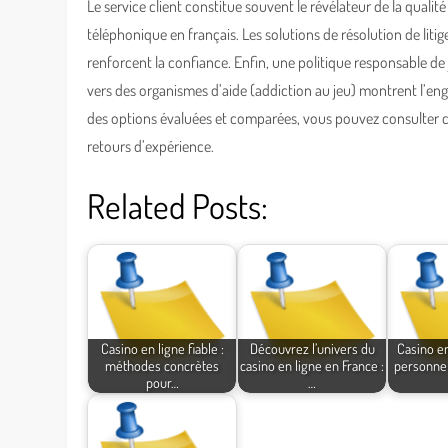
Le service client constitue souvent le révélateur de la qualité
téléphonique en français. Les solutions de résolution de lit
renforcent la confiance. Enfin, une politique responsable de j
vers des organismes d’aide (addiction au jeu) montrent l’en
des options évaluées et comparées, vous pouvez consulter 
retours d’expérience.
Related Posts:
Casino en ligne fiable :
Découvrez l’univers du
Casino en
méthodes concrètes
casino en ligne en France :
personne 
pour…
…