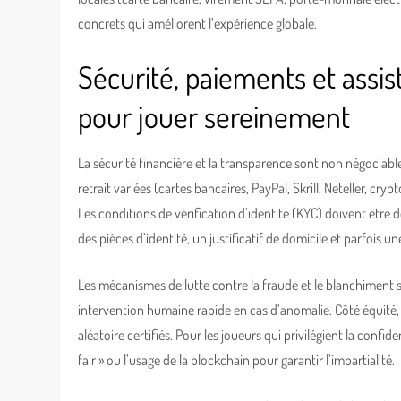
concrets qui améliorent l’expérience globale.
Sécurité, paiements et assis
pour jouer sereinement
La sécurité financière et la transparence sont non négociabl
retrait variées (cartes bancaires, PayPal, Skrill, Neteller, cr
Les conditions de vérification d’identité (KYC) doivent être 
des pièces d’identité, un justificatif de domicile et parfois
Les mécanismes de lutte contre la fraude et le blanchiment s
intervention humaine rapide en cas d’anomalie. Côté équité,
aléatoire certifiés. Pour les joueurs qui privilégient la confid
fair » ou l’usage de la blockchain pour garantir l’impartialité.