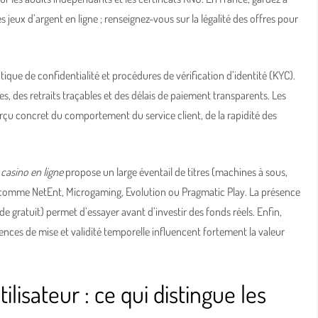
es jeux d’argent en ligne ; renseignez-vous sur la légalité des offres pour
tique de confidentialité et procédures de vérification d’identité (KYC).
 des retraits traçables et des délais de paiement transparents. Les
erçu concret du comportement du service client, de la rapidité des
 casino en ligne
propose un large éventail de titres (machines à sous,
us comme NetEnt, Microgaming, Evolution ou Pragmatic Play. La présence
de gratuit) permet d’essayer avant d’investir des fonds réels. Enfin,
nces de mise et validité temporelle influencent fortement la valeur
lisateur : ce qui distingue les