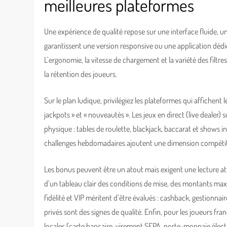
meilleures plateformes
Une expérience de qualité repose sur une interface fluide, un
garantissent une version responsive ou une application déd
L’ergonomie, la vitesse de chargement et la variété des filtr
la rétention des joueurs.
Sur le plan ludique, privilégiez les plateformes qui affichent 
jackpots » et « nouveautés ». Les jeux en direct (live deale
physique : tables de roulette, blackjack, baccarat et shows i
challenges hebdomadaires ajoutent une dimension compétit
Les bonus peuvent être un atout mais exigent une lecture a
d’un tableau clair des conditions de mise, des montants ma
fidélité et VIP méritent d’être évalués : cashback, gestionna
privés sont des signes de qualité. Enfin, pour les joueurs fra
locales (carte bancaire, virement SEPA, porte-monnaie élect