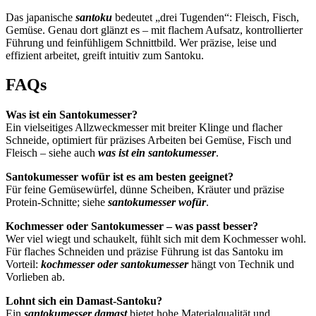
Das japanische
santoku
bedeutet „drei Tugenden“: Fleisch, Fisch,
Gemüse. Genau dort glänzt es – mit flachem Aufsatz, kontrollierter
Führung und feinfühligem Schnittbild. Wer präzise, leise und
effizient arbeitet, greift intuitiv zum Santoku.
FAQs
Was ist ein Santokumesser?
Ein vielseitiges Allzweckmesser mit breiter Klinge und flacher
Schneide, optimiert für präzises Arbeiten bei Gemüse, Fisch und
Fleisch – siehe auch
was ist ein santokumesser
.
Santokumesser wofür ist es am besten geeignet?
Für feine Gemüsewürfel, dünne Scheiben, Kräuter und präzise
Protein-Schnitte; siehe
santokumesser wofür
.
Kochmesser oder Santokumesser – was passt besser?
Wer viel wiegt und schaukelt, fühlt sich mit dem Kochmesser wohl.
Für flaches Schneiden und präzise Führung ist das Santoku im
Vorteil:
kochmesser oder santokumesser
hängt von Technik und
Vorlieben ab.
Lohnt sich ein Damast-Santoku?
Ein
santokumesser damast
bietet hohe Materialqualität und