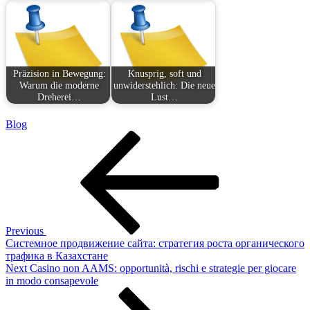
Präzision in Bewegung:
Knusprig, soft und
Warum die moderne
unwiderstehlich: Die neue
Dreherei…
Lust…
Blog
Post
Previous
Post
navigation
Previous
Системное продвижение сайта: стратегия роста органического
трафика в Казахстане
Next
Next
Casino non AAMS: opportunità, rischi e strategie per giocare
Post
in modo consapevole