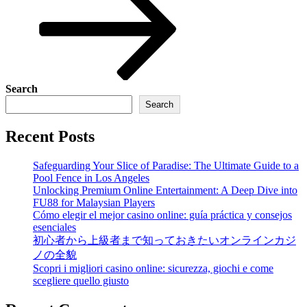
Search
Search
Recent Posts
Safeguarding Your Slice of Paradise: The Ultimate Guide to a
Pool Fence in Los Angeles
Unlocking Premium Online Entertainment: A Deep Dive into
FU88 for Malaysian Players
Cómo elegir el mejor casino online: guía práctica y consejos
esenciales
初心者から上級者まで知っておきたいオンラインカジ
ノの全貌
Scopri i migliori casino online: sicurezza, giochi e come
scegliere quello giusto