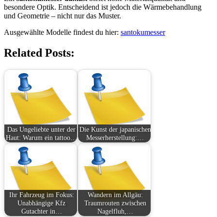
besondere Optik. Entscheidend ist jedoch die Wärmebehandlung
und Geometrie – nicht nur das Muster.
Ausgewählte Modelle findest du hier:
santokumesser
Related Posts:
Das Ungeliebte unter der
Die Kunst der japanischen
Haut: Warum ein tattoo…
Messerherstellung:…
Ihr Fahrzeug im Fokus:
Wandern im Allgäu:
Unabhängige Kfz
Traumrouten zwischen
Gutachter in…
Nagelfluh,…