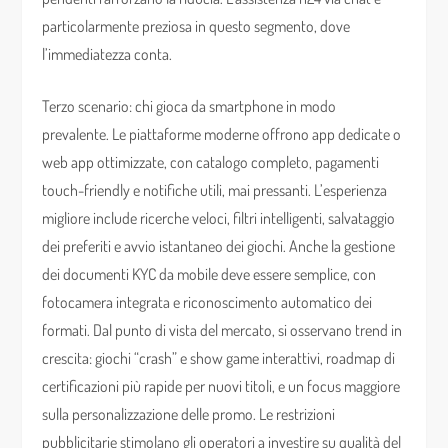
particolarmente preziosa in questo segmento, dove
l’immediatezza conta.
Terzo scenario: chi gioca da smartphone in modo
prevalente. Le piattaforme moderne offrono app dedicate o
web app ottimizzate, con catalogo completo, pagamenti
touch-friendly e notifiche utili, mai pressanti. L’esperienza
migliore include ricerche veloci, filtri intelligenti, salvataggio
dei preferiti e avvio istantaneo dei giochi. Anche la gestione
dei documenti KYC da mobile deve essere semplice, con
fotocamera integrata e riconoscimento automatico dei
formati. Dal punto di vista del mercato, si osservano trend in
crescita: giochi “crash” e show game interattivi, roadmap di
certificazioni più rapide per nuovi titoli, e un focus maggiore
sulla personalizzazione delle promo. Le restrizioni
pubblicitarie stimolano gli operatori a investire su qualità del