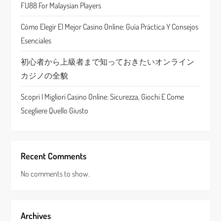
i
FU88 For Malaysian Players
o
Cómo Elegir El Mejor Casino Online: Guía Práctica Y Consejos
n
Esenciales
初心者から上級者まで知っておきたいオンライン
カジノの全貌
Scopri I Migliori Casino Online: Sicurezza, Giochi E Come
Scegliere Quello Giusto
Recent Comments
No comments to show.
Archives