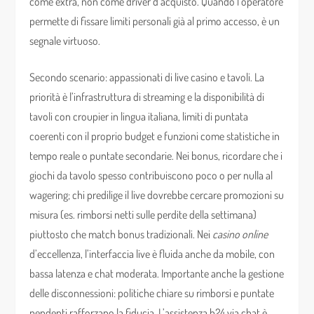
come extra, non come driver d’acquisto. Quando l’operatore
permette di fissare limiti personali già al primo accesso, è un
segnale virtuoso.
Secondo scenario: appassionati di live casino e tavoli. La
priorità è l’infrastruttura di streaming e la disponibilità di
tavoli con croupier in lingua italiana, limiti di puntata
coerenti con il proprio budget e funzioni come statistiche in
tempo reale o puntate secondarie. Nei bonus, ricordare che i
giochi da tavolo spesso contribuiscono poco o per nulla al
wagering; chi predilige il live dovrebbe cercare promozioni su
misura (es. rimborsi netti sulle perdite della settimana)
piuttosto che match bonus tradizionali. Nei
casino online
d’eccellenza, l’interfaccia live è fluida anche da mobile, con
bassa latenza e chat moderata. Importante anche la gestione
delle disconnessioni: politiche chiare su rimborsi e puntate
pendenti rafforzano la fiducia. L’assistenza h24 via chat è