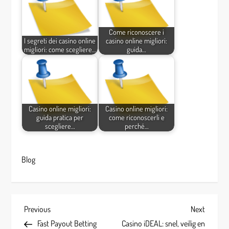
Come riconoscere i
I segreti dei casino online
casino online migliori:
migliori: come scegliere…
guida…
Casino online migliori:
Casino online migliori:
guida pratica per
come riconoscerli e
scegliere…
perché…
Blog
P
Previous
Next
Previous
Next
Post
Post
Fast Payout Betting
Casino iDEAL: snel, veilig en