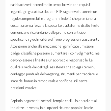
cashback veri (accreditati in tempi brevi e con requisiti
leggeri), giri gratuiti su slot con RTP ragionevole, tornei con
regole comprensibili e programmi fedeltà che premiano la
costanza senza forzare la spesa. Le piattaforme di alto livello
comunicano il calendario delle promo con anticipo,
specificano i giochi validi e offrono progressioni trasparenti.
Attenzione anche alle meccaniche “gamificate”: missioni,
badge, classifiche possono aumentare il coinvolgimento, ma
devono essere allineate a un approccio responsabile. La
qualità si vede dai dettagli: assistenza che spiega i termini,
conteggio puntuale del wagering, strumenti per tracciare lo
stato del bonus in tempo reale e notifiche utili senza
pressioni invasive.
Capitolo pagamenti: metodi, tempi e costi. Un operatore al
top offre un ventaglio di opzioni sicure e popolari (carte,