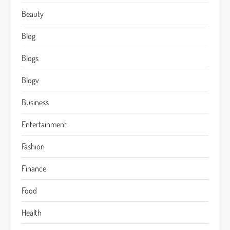
Beauty
Blog
Blogs
Blogv
Business
Entertainment
Fashion
Finance
Food
Health