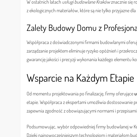
W ostatnich latach
usługi budowlane Kraków
znacznie się r
z ekologicznych materiałów, które są nie tylko przyjazne dla
Zalety Budowy Domu z Profesjona
Współpraca z doświadczonymi firmami budowlanymi oferuje 
zarządzanie projektem eliminuje ryzyko opóźnień i przekroc
gwarancję jakości i precyzji wykonania każdego elementu ko
Wsparcie na Każdym Etapi
Od momentu projektowania po finalizację, firmy oferujące
u
etapie. Współpraca z ekspertami umożliwia dostosowanie pro
zapewnia zgodność z obowiązującymi normami i przepisami
Podsumowując, wybór odpowiedniej firmy budowlanej w Kra
Dzięki najnowocześniejszym technologiom i materiałom bu