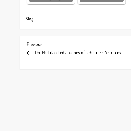
Blog
P
Previous
Previous
Post
The Multifaceted Journey of a Business Visionary
o
s
t
n
a
v