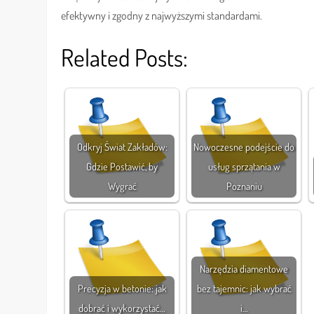
efektywny i zgodny z najwyższymi standardami.
Related Posts:
Odkryj Świat Zakładów:
Nowoczesne podejście do
Gdzie Postawić, by
usług sprzątania w
Wygrać
Poznaniu
Narzędzia diamentowe
Precyzja w betonie: jak
bez tajemnic: jak wybrać
dobrać i wykorzystać…
i…