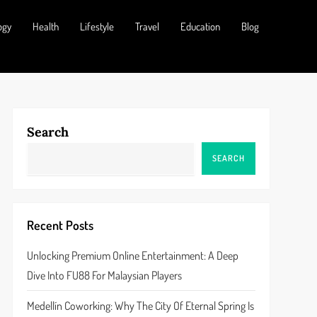
ogy
Health
Lifestyle
Travel
Education
Blog
Search
SEARCH
Recent Posts
Unlocking Premium Online Entertainment: A Deep
Dive Into FU88 For Malaysian Players
Medellín Coworking: Why The City Of Eternal Spring Is