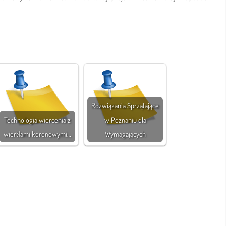
Rozwiązania Sprzątające
Technologia wiercenia z
w Poznaniu dla
wiertłami koronowymi…
Wymagających