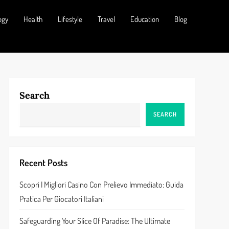
ogy
Health
Lifestyle
Travel
Education
Blog
Search
SEARCH
Recent Posts
Scopri I Migliori Casino Con Prelievo Immediato: Guida
Pratica Per Giocatori Italiani
Safeguarding Your Slice Of Paradise: The Ultimate