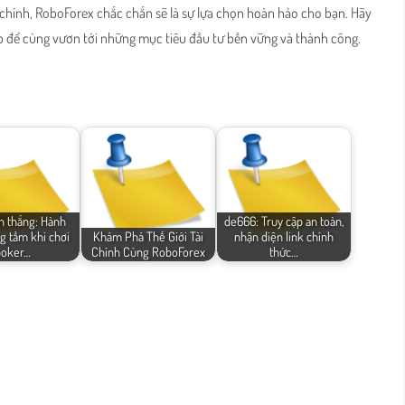
i chính, RoboForex chắc chắn sẽ là sự lựa chọn hoàn hảo cho bạn. Hãy
p để cùng vươn tới những mục tiêu đầu tư bền vững và thành công.
h thắng: Hành
de666: Truy cập an toàn,
ng tầm khi chơi
Khám Phá Thế Giới Tài
nhận diện link chính
poker…
Chính Cùng RoboForex
thức…