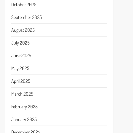
October 2025
September 2025
August 2025
July 2025
June 2025
May 2025
April 2025
March 2025
February 2025
January 2025
December 2024