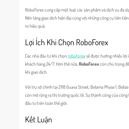
RoboForex cung cấp một loạt các sản phẩm và dịch vụ đa dạn
Nền tảng giao dịch hiện đại cùng với những công cụ tiên tiến
ro hiệu quả.
Lợi Ích Khi Chọn RoboForex
Các nhà đầu tư khi chọn
roboforex
sẽ được hưởng nhiều lợi í
khách hàng 24/7. Hơn thế nữa,
RoboForex
còn chú trọng đế
khi giao dịch.
Với trụ sở chính tại 2118 Guava Street, Belama Phase 1, Belize 
còn mở rộng ra thị trường quốc tế. Sự thành công của công 
đầu tư trên toàn thế giới.
Kết Luận