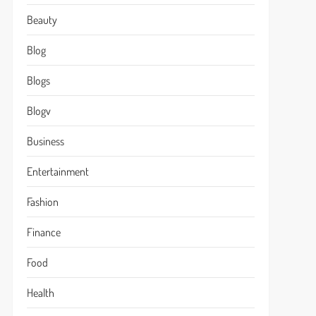
Beauty
Blog
Blogs
Blogv
Business
Entertainment
Fashion
Finance
Food
Health