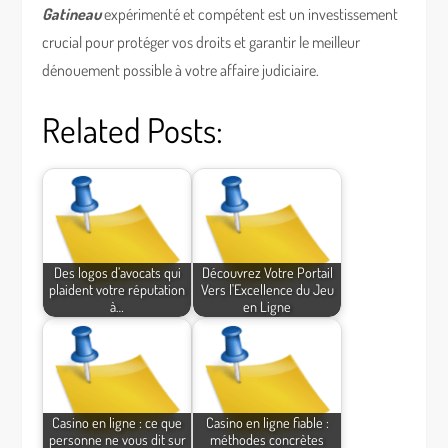
Gatineau
expérimenté et compétent est un investissement
crucial pour protéger vos droits et garantir le meilleur
dénouement possible à votre affaire judiciaire.
Related Posts:
Des logos d’avocats qui
Découvrez Votre Portail
plaident votre réputation
Vers l'Excellence du Jeu
à…
en Ligne
Casino en ligne : ce que
Casino en ligne fiable :
personne ne vous dit sur
méthodes concrètes