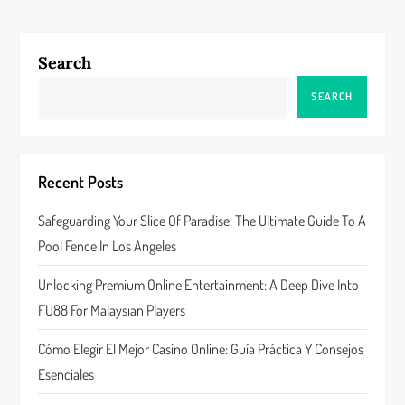
t
n
Search
a
SEARCH
v
i
Recent Posts
g
Safeguarding Your Slice Of Paradise: The Ultimate Guide To A
a
Pool Fence In Los Angeles
t
Unlocking Premium Online Entertainment: A Deep Dive Into
FU88 For Malaysian Players
i
Cómo Elegir El Mejor Casino Online: Guía Práctica Y Consejos
o
Esenciales