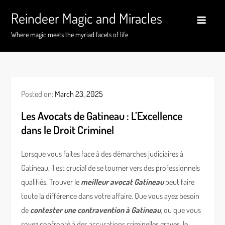
Skip
Reindeer Magic and Miracles
to
content
Where magic meets the myriad facets of life
Posted on:
March 23, 2025
Les Avocats de Gatineau : L’Excellence
dans le Droit Criminel
Lorsque vous faites face à des démarches judiciaires à
Gatineau, il est crucial de se tourner vers des professionnels
qualifiés. Trouver le
meilleur avocat Gatineau
peut faire
toute la différence dans votre affaire. Que vous ayez besoin
de
contester une contravention à Gatineau
, ou que vous
soyez confronté à des accusations criminelles graves, le