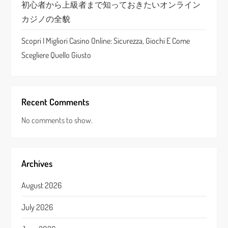
n
初心者から上級者まで知っておきたいオンライン
カジノの全貌
Scopri I Migliori Casino Online: Sicurezza, Giochi E Come
Scegliere Quello Giusto
Recent Comments
No comments to show.
Archives
August 2026
July 2026