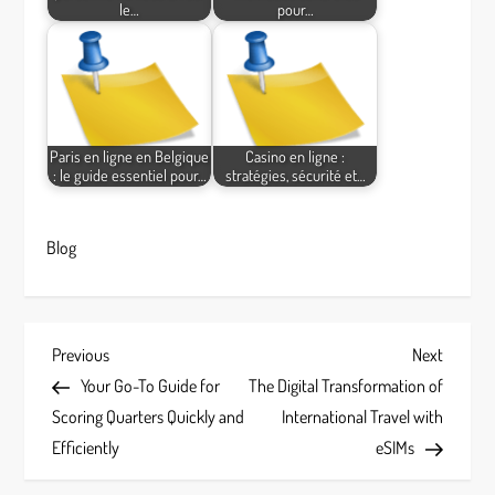
le…
pour…
Paris en ligne en Belgique
Casino en ligne :
: le guide essentiel pour…
stratégies, sécurité et…
Blog
P
Previous
Next
Previous
Next
Post
Post
Your Go-To Guide for
The Digital Transformation of
o
Scoring Quarters Quickly and
International Travel with
s
Efficiently
eSIMs