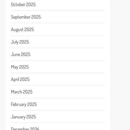
October 2025
September 2025
August 2025
July 2025
June 2025
May 2025
April 2025
March 2025
February 2025
January 2025
December 2024