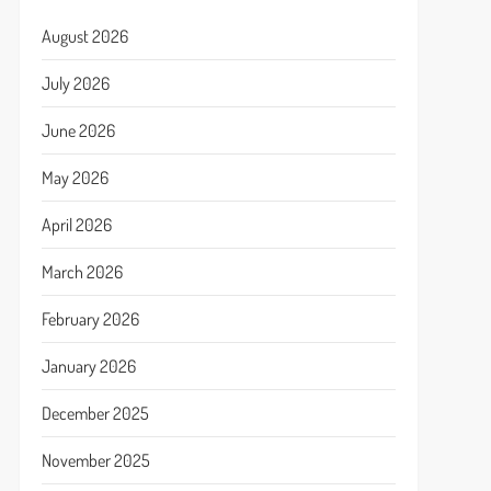
August 2026
July 2026
June 2026
May 2026
April 2026
March 2026
February 2026
January 2026
December 2025
November 2025