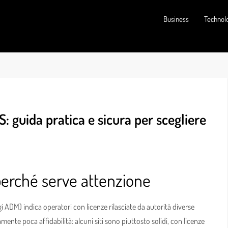
Business
Technol
: guida pratica e sicura per scegliere
perché serve attenzione
 ADM) indica operatori con licenze rilasciate da autorità diverse
mente poca affidabilità: alcuni siti sono piuttosto solidi, con licenze