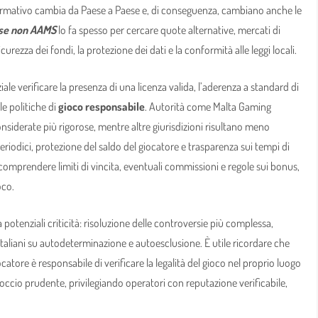
 normativo cambia da Paese a Paese e, di conseguenza, cambiano anche le
sse non AAMS
lo fa spesso per cercare quote alternative, mercati di
urezza dei fondi, la protezione dei dati e la conformità alle leggi locali.
le verificare la presenza di una licenza valida, l’aderenza a standard di
e politiche di
gioco responsabile
. Autorità come Malta Gaming
derate più rigorose, mentre altre giurisdizioni risultano meno
periodici, protezione del saldo del giocatore e trasparenza sui tempi di
 comprendere limiti di vincita, eventuali commissioni e regole sui bonus,
oco.
 potenziali criticità: risoluzione delle controversie più complessa,
italiani su autodeterminazione e autoesclusione. È utile ricordare che
tore è responsabile di verificare la legalità del gioco nel proprio luogo
proccio prudente, privilegiando operatori con reputazione verificabile,