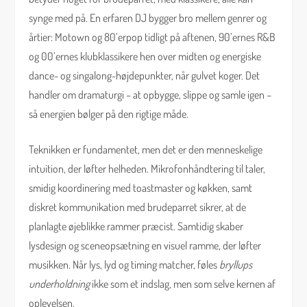
synge med på. En erfaren DJ bygger bro mellem genrer og
årtier: Motown og 80’erpop tidligt på aftenen, 90’ernes R&B
og 00’ernes klubklassikere hen over midten og energiske
dance- og singalong-højdepunkter, når gulvet koger. Det
handler om dramaturgi – at opbygge, slippe og samle igen –
så energien bølger på den rigtige måde.
Teknikken er fundamentet, men det er den menneskelige
intuition, der løfter helheden. Mikrofonhåndtering til taler,
smidig koordinering med toastmaster og køkken, samt
diskret kommunikation med brudeparret sikrer, at de
planlagte øjeblikke rammer præcist. Samtidig skaber
lysdesign og sceneopsætning en visuel ramme, der løfter
musikken. Når lys, lyd og timing matcher, føles
bryllups
underholdning
ikke som et indslag, men som selve kernen af
oplevelsen.