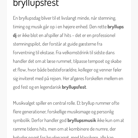
bryllupsfest
En bryllupsdag bliver til et livslangt minde, når stemning,
timing og musik går op i en højere enhed. Den rette
bryllups
dj
er ikke blot en afspiller af hits – det er en professionel
stemningspilot, der forstår at guide gæsterne fra
forventning til ekstase. Fra velkomstdrink til sidste dans
handler det om at læse rummet, tilpasse tempoet og skabe
et flow, hvor både bedsteforældre, kolleger og venner føler
sig inviteret med på rejsen. Her afgøres forskellen mellem en
god fest og en legendarisk
bryllupsfest
.
Musikvalget spiller en central rolle. Et bryllup rummer ofte
flere generationer, forskellige musiksmage og personlig
symbolik. Derfor handler god
bryllupsmusik
ikke kun om at
ramme tidens hits, men om at kombinere de numre, der
betyder noget for brudeparret, med klassikere, alle kan