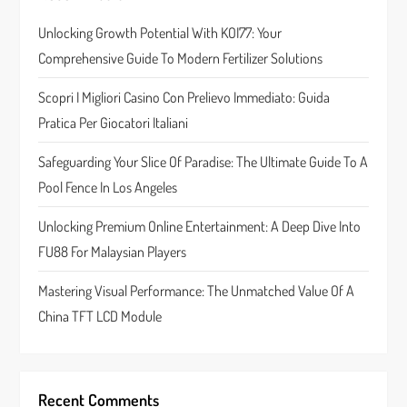
g
Unlocking Growth Potential With KOI77: Your
a
Comprehensive Guide To Modern Fertilizer Solutions
t
Scopri I Migliori Casino Con Prelievo Immediato: Guida
Pratica Per Giocatori Italiani
i
Safeguarding Your Slice Of Paradise: The Ultimate Guide To A
o
Pool Fence In Los Angeles
n
Unlocking Premium Online Entertainment: A Deep Dive Into
FU88 For Malaysian Players
Mastering Visual Performance: The Unmatched Value Of A
China TFT LCD Module
Recent Comments