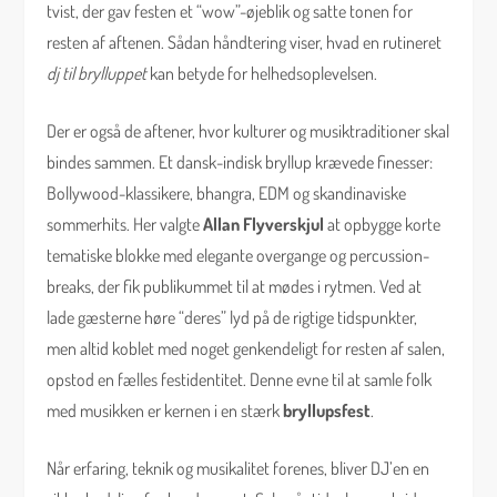
tvist, der gav festen et “wow”-øjeblik og satte tonen for
resten af aftenen. Sådan håndtering viser, hvad en rutineret
dj til brylluppet
kan betyde for helhedsoplevelsen.
Der er også de aftener, hvor kulturer og musiktraditioner skal
bindes sammen. Et dansk-indisk bryllup krævede finesser:
Bollywood-klassikere, bhangra, EDM og skandinaviske
sommerhits. Her valgte
Allan Flyverskjul
at opbygge korte
tematiske blokke med elegante overgange og percussion-
breaks, der fik publikummet til at mødes i rytmen. Ved at
lade gæsterne høre “deres” lyd på de rigtige tidspunkter,
men altid koblet med noget genkendeligt for resten af salen,
opstod en fælles festidentitet. Denne evne til at samle folk
med musikken er kernen i en stærk
bryllupsfest
.
Når erfaring, teknik og musikalitet forenes, bliver DJ’en en