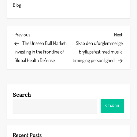
Blog
P
Previous
Next
Previous
Next
Post
Post
The Unseen Bull Market:
Skab den uforglemmelige
o
Investing in the Frontline of
bryllupsfest med musik,
s
Global Health Defense
timing og personlighed
t
n
Search
a
SEARCH
v
i
Recent Posts