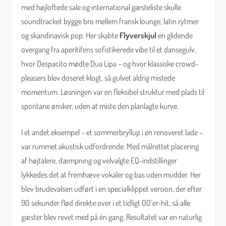
med højloftede sale og international gæsteliste skulle
soundtracket bygge bro mellem fransk lounge, latin rytmer
og skandinavisk pop. Her skabte
Flyverskjul
en glidende
overgang fra aperitifens sofistikerede vibe til et dansegulv,
hvor Despacito mødte Dua Lipa – og hvor klassiske crowd-
pleasers blev doseret klogt, så gulvet aldrig mistede
momentum. Løsningen var en fleksibel struktur med plads til
spontane ønsker, uden at miste den planlagte kurve.
I et andet eksempel – et sommerbryllup i en renoveret lade –
var rummet akustisk udfordrende. Med målrettet placering
af højtalere, dæmpning og velvalgte EQ-indstillinger
lykkedes det at fremhæve vokaler og bas uden mudder. Her
blev brudevalsen udført i en specialklippet version, der efter
90 sekunder flød direkte over i et tidligt 00’er-hit, så alle
gæster blev revet med på én gang. Resultatet var en naturlig