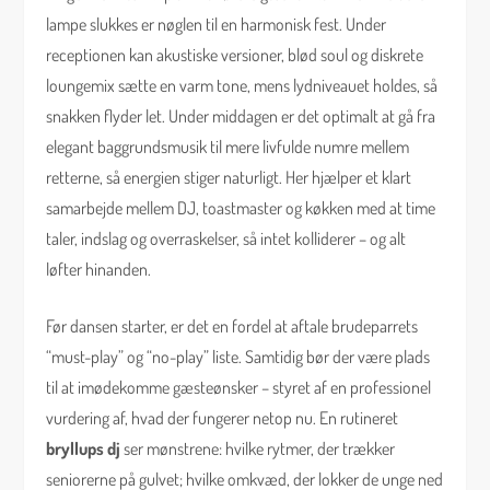
lampe slukkes er nøglen til en harmonisk fest. Under
receptionen kan akustiske versioner, blød soul og diskrete
loungemix sætte en varm tone, mens lydniveauet holdes, så
snakken flyder let. Under middagen er det optimalt at gå fra
elegant baggrundsmusik til mere livfulde numre mellem
retterne, så energien stiger naturligt. Her hjælper et klart
samarbejde mellem DJ, toastmaster og køkken med at time
taler, indslag og overraskelser, så intet kolliderer – og alt
løfter hinanden.
Før dansen starter, er det en fordel at aftale brudeparrets
“must-play” og “no-play” liste. Samtidig bør der være plads
til at imødekomme gæsteønsker – styret af en professionel
vurdering af, hvad der fungerer netop nu. En rutineret
bryllups dj
ser mønstrene: hvilke rytmer, der trækker
seniorerne på gulvet; hvilke omkvæd, der lokker de unge ned