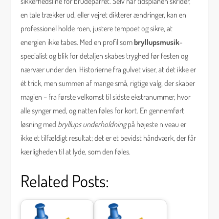
sikkerhedsline for brudeparret. Selv når tidsplanen skrider,
en tale trækker ud, eller vejret dikterer ændringer, kan en
professionel holde roen, justere tempoet og sikre, at
energien ikke tabes. Med en profil som
bryllupsmusik
-
specialist og blik for detaljen skabes tryghed før festen og
nærvær under den. Historierne fra gulvet viser, at det ikke er
ét trick, men summen af mange små, rigtige valg, der skaber
magien – fra første velkomst til sidste ekstranummer, hvor
alle synger med, og natten føles for kort. En gennemført
løsning med
bryllups underholdning
på højeste niveau er
ikke et tilfældigt resultat; det er et bevidst håndværk, der får
kærligheden til at lyde, som den føles.
Related Posts: