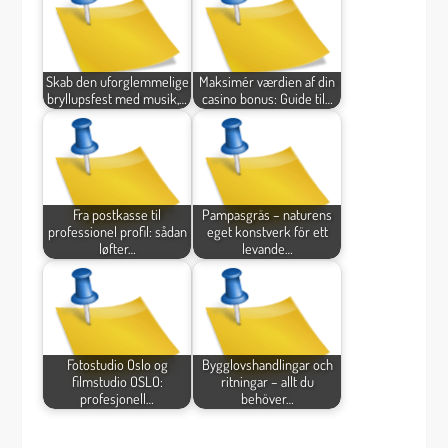
Skab den uforglemmelige
Maksimér værdien af din
bryllupsfest med musik,…
casino bonus: Guide til…
Fra postkasse til
Pampasgräs – naturens
professionel profil: sådan
eget konstverk för ett
løfter…
levande…
Fotostudio Oslo og
Bygglovshandlingar och
filmstudio OSLO:
ritningar – allt du
profesjonell…
behöver…