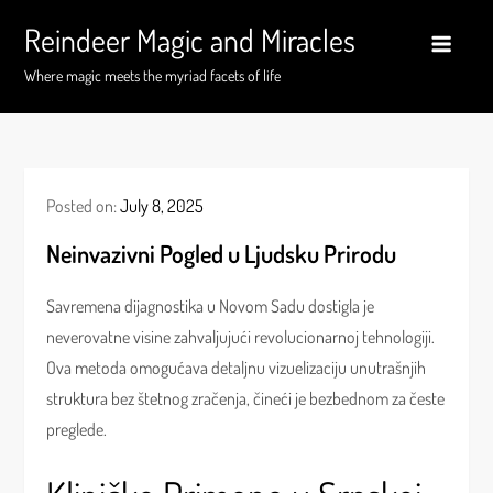
Skip
Reindeer Magic and Miracles
to
content
Where magic meets the myriad facets of life
Posted on:
July 8, 2025
Neinvazivni Pogled u Ljudsku Prirodu
Savremena dijagnostika u Novom Sadu dostigla je
neverovatne visine zahvaljujući revolucionarnoj tehnologiji.
Ova metoda omogućava detaljnu vizuelizaciju unutrašnjih
struktura bez štetnog zračenja, čineći je bezbednom za česte
preglede.