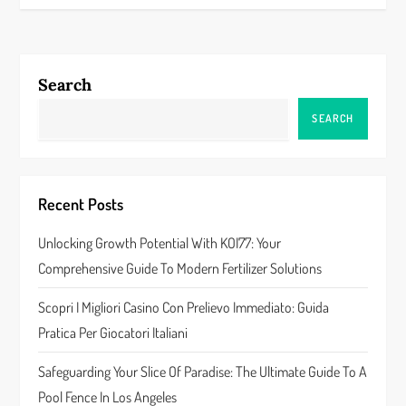
t
n
Search
a
SEARCH
v
i
Recent Posts
g
Unlocking Growth Potential With KOI77: Your
a
Comprehensive Guide To Modern Fertilizer Solutions
t
Scopri I Migliori Casino Con Prelievo Immediato: Guida
Pratica Per Giocatori Italiani
i
Safeguarding Your Slice Of Paradise: The Ultimate Guide To A
o
Pool Fence In Los Angeles