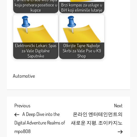
koja pretvara posetioce u
Brzi kompas za usluge u
kupce
BiH koji eliminiše lutanje
Elektronički Lekari: Spas
Otkrijte Tajne Najbolje
za Vaše Digitalne
Skrbi za Vaše Pse u K9
Saputnike
Shop
Automotive
P
Previous
Next
Previous
Next
Post
Post
A Deep Dive into the
온라인 엔터테인먼트의
o
Digital Adventure Realms of
새로운 지평, 조이카지노
s
mpo808