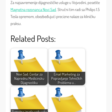
Za najsavremenije dijagnostičke usluge u Vojvodini, posetite
Magnetna rezonanca Novi Sad
. Stručni tim radi sa Philips 1.5
Tesla opremom, obezbeđujući precizne nalaze za kliničku
praksu.
Related Posts:
Novi Sad: Centar za
Email Marketing za
Naprednu Medicinsku
Popravljanje Tehničkih
Dijagnostiku
Problema u…
Pametna izrada web sajta